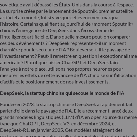
soviétique avait dépassé les États-Unis dans la course à l’espace.
La surprise créée par le lancement de Spoutnik, premier satellite
artificiel au monde, fut si vive que cet événement marqua
l’histoire. Certains qualifient aujourd’hui de «moment Spoutnik»
chinois l’émergence de DeepSeek dans l’écosystème de
l’intelligence artificielle. Dans quelle mesure peut-on comparer
ces deux événements ? DeepSeek représente-t-il un moment
charnière pour le secteur de l’IA ? Bouleverse-t-il le paysage de
l’investissement ? Peut-il remettre en question l’exceptionnalisme
américain ? Plutôt que laisser ChatGPT et DeepSeek faire
l’analyse à notre place, utilisons nos propres neurones pour
mesurer les effets de cette avancée de l’IA chinoise sur l’allocation
d’actifs et le positionnement de nos investissements.
DeepSeek, la startup chinoise qui secoue le monde de l’IA
Fondée en 2023, la startup chinoise DeepSeek a rapidement fait
parler d’elle dans le paysage de l’IA. Elle a récemment lancé deux
grands modèles linguistiques (LLM) d’IA en open source du même
type que ChatGPT, DeepSeek-V3, en décembre 2024, et
DeepSeek-R1, en janvier 2025. Ces modèles atteignent des
performances comparables à celles des modèles de pointe actuels