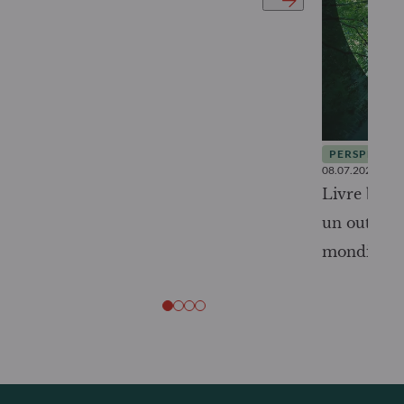
PERSPECTIV
08.07.2026
Livre blanc
un outil c
mondiale