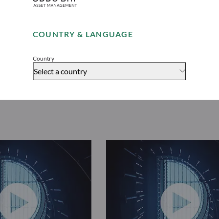
Remember me for 30 days
COUNTRY & LANGUAGE
Accept
Country
Select a country