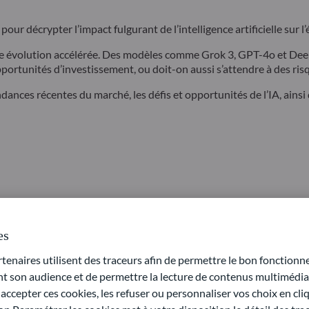
 décrypter l’impact fulgurant de l’intelligence artificielle sur l’
e évolution accélérée. Des modèles comme Grok 3, GPT-4o et Deep
ortunités d’investissement, ou doit-on aussi s’attendre à des ris
ndances récentes du marché, les défis et opportunités de l’IA, ainsi
es
naires utilisent des traceurs afin de permettre le bon fonctionne
son audience et de permettre la lecture de contenus multimédias
ccepter ces cookies, les refuser ou personnaliser vos choix en cli