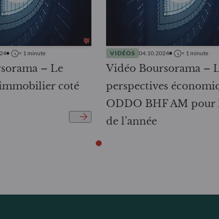
024
< 1
minute
VIDÉOS
04.10.2024
< 1
minute
rsorama – Le
Vidéo Boursorama – L
’immobilier coté
perspectives économi
ODDO BHF AM pour la
de l’année