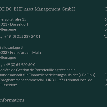
ODDO BHF Asset Management GmbH
O
Herzogstraße 15
6
40217 Düsseldorf
L
Allemagne
L
+49 (0) 211 239 24 01
Gallusanlage 8
60329 Frankfurt am Main
Allemagne
+49 (0) 69 920 50 0
Société de Gestion de Portefeuille agréée par la
Bundesanstalt für Finanzdienstleistungsaufsicht (« BaFin »)
E
Enregistrement commercial : HRB 11971 tribunal local de
L
Düsseldorf
l
Informations