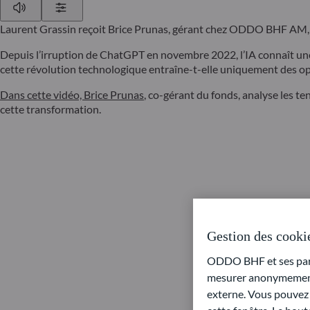
Play
Show Settings
Laurent Grassin reçoit Brice Prunas, gérant chez ODDO BHF AM, pour
Depuis l’irruption de ChatGPT en novembre 2022, l’IA connaît un
cette révolution technologique entraîne-t-elle uniquement des opp
Dans cette vidéo, Brice Prunas
, co-gérant du fonds, analyse les te
cette transformation.
Gestion des cooki
ODDO BHF et ses parte
mesurer anonymement 
externe. Vous pouvez a