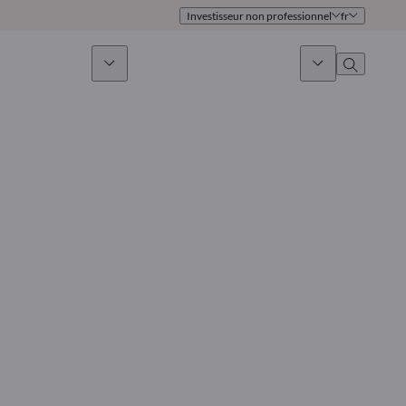
Investisseur non professionnel
fr
issement durable
Actualités & Marchés
À propos
Présentation
Identité
Approche
Gouvernance
Publications
Notre équipe commerciale
Nos bureaux
Nous contacter