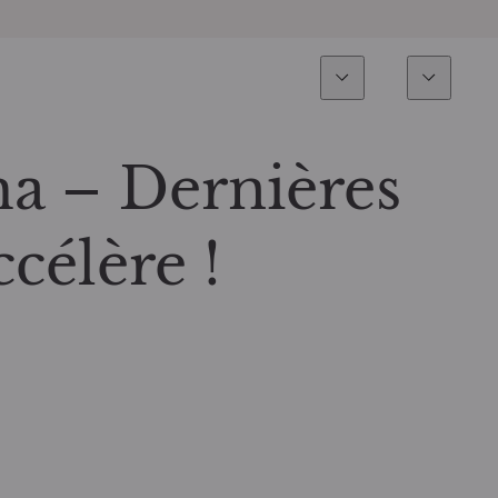
Expertise
Fonds
Invest
Vue d’ensemble
Tous les fonds
a – Dernières
Actions
Sélection de fonds
ccélère !
Obligations
Comment souscrire ?
Multi-Actifs
ETF actifs
Private Assets