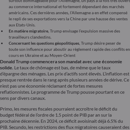
surtout dommageable pour l’Allemagne, un pays à la fois très ouvert
au commerce international et fortement dépendant des marchés
américains. Ces dernières années, l’Allemagne a en effet compensé
le repli de ses exportations vers la Chine par une hausse des ventes
aux Etats-Unis.
En matière migratoire
, Trump envisage l’expulsion massive des
travailleurs clandestins.
Concernant les questions géopolitiques
, Trump désire peser de
toute son influence pour aboutir au règlement rapide des conflits en
cours en Ukraine et au Moyen-Orient
Donald Trump commencera son mandat avec une économie
solide.
Le taux de chômage est bas, de même que le taux
d’épargne des ménages. Les prix d’actifs sont élevés. L’inflation est
presque rentrée dans le rang après plusieurs années de dérive. Ce
n’est pas une économie réclamant de fortes mesures
reflationnistes. Le programme de Trump pousse pourtant en ce
sens par divers canaux.
Primo, les mesures fiscales pourraient accroître le déficit du
budget fédéral de l’ordre de 1.5 point de PIB par an sur la
prochaine décennie. En 2024, ce déficit avoisinait déjà 6.5% du
PIB. Secundo, les restrictions des flux migratoires causeraient des