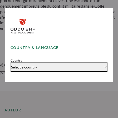
prix de l’énergie durablement élevés, une escalade ou un
dénouement imprévisible du conflit militaire dans le Golfe
pourraient être des signaux pour réajuster les portefeuilles. Cela
n’est pas encore visible, mais dans le brouillard de la guerre, il est
important de ne pas se précipiter et de rester flexible face à un
environnement en mutation.
LIRE LA PRÉSENTATION
COUNTRY & LANGUAGE
Country
Partager cet article
Select a country
AUTEUR