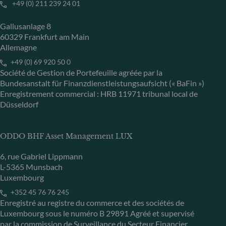
+49 (0) 211 239 24 01
Gallusanlage 8
60329 Frankfurt am Main
Allemagne
+49 (0) 69 920 50 0
Société de Gestion de Portefeuille agréée par la
Bundesanstalt für Finanzdienstleistungsaufsicht (« BaFin »)
Enregistrement commercial : HRB 11971 tribunal local de
Düsseldorf
ODDO BHF Asset Management LUX
6, rue Gabriel Lippmann
L-5365 Munsbach
Luxembourg
+352 45 76 76 245
Enregistré au registre du commerce et des sociétés de
Luxembourg sous le numéro B 29891 Agréé et supervisé
par la commission de Surveillance du Secteur Financier