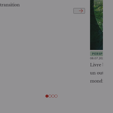
transition
PERSPECTIV
08.07.2026
Livre blanc
un outil c
mondiale