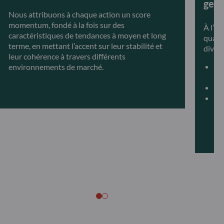
gest
Nous attribuons à chaque action un score
momentum, fondé à la fois sur des
À l’ai
caractéristiques de tendances à moyen et long
quant
terme, en mettant l’accent sur leur stabilité et
divers
leur cohérence à travers différents
environnements de marché.
D
s
D
U
r
l