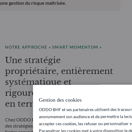
une gestion du risque maîtrisée.
NOTRE APPROCHE « SMART MOMENTUM »
Une stratégie
propriétaire, entièrement
systématique et
rigoureusement maîtrisée
Gestion des cookies
en termes de risque
ODDO BHF et ses partenaires utilisent des traceurs
anonymement son audience et de permettre la lectu
Chez ODDO BHF Asset Management, nous gérons
accepter ces cookies, les refuser ou personnaliser v
des stratégies momentum depuis plus de
20 ans
.
Paramétrer les cookies met à votre disposition le dé
Notre approche « Smart Momentum » a été conçue