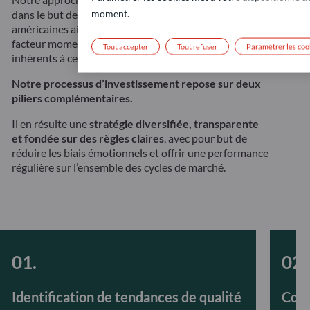
dans le but de capter le potentiel haussier des actions
moment.
américaines ainsi que la surperformance associée au
facteur momentum, tout en maîtrisant les risques
Tout accepter
Tout refuser
Paramétrer les coo
inhérents à ce type d’investissement.
Notre processus d’investissement repose sur deux
piliers complémentaires.
Il en résulte une
stratégie diversifiée, transparente
et fondée sur des règles claires
, avec pour but de
réduire les biais émotionnels et offrir une performance
régulière sur l’ensemble des cycles de marché.
Identification de tendances de qualité
Cons