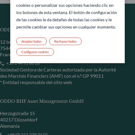
cookies o personalizar sus opciones haciendo clic en
los botones de esta ventana. El botón de configuración
de las cookies le da detalles de todas las cookies y le
permite cambiar sus opciones en cualquier momento.
ODDO BHF Asset Management SAS*
12 boulevard de la Madeleine
Aceptar todas
Rechazar todas
75440 Paris Cedex 09
Configurar cookies
Francia
+33 1 44 51 80 28
Sociedad Gestora de Carteras autorizada por la Autorité
des Marchés Financiers (AMF) con el n.º GP 99011
* Entidad responsable del sitio web
ODDO BHF Asset Management GmbH
Herzogstraße 15
40217 Düsseldorf
Alemania
+49 (0) 211 239 24 01