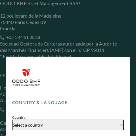
ODDO BHF Asset Management SAS*
12 boulevard de la Madeleine
75440 Paris Cedex 09
Francia
+33 1 44 51 80 28
Sociedad Gestora de Carteras autorizada por la Autorité
des Marchés Financiers (AMF) con el n.º GP 99011
* Entidad responsable del sitio web
ODDO BHF Asset Management GmbH
Herzogstraße 15
40217 Düsseldorf
Alemania
COUNTRY & LANGUAGE
+49 (0) 211 239 24 01
Country
Gallusanlage 8
Select a country
60329 Frankfurt am Main
Alemania