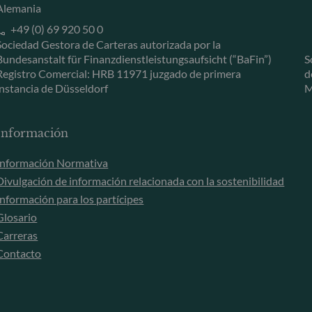
Alemania
+49 (0) 69 920 50 0
Sociedad Gestora de Carteras autorizada por la
Bundesanstalt für Finanzdienstleistungsaufsicht (“BaFin”)
S
Registro Comercial: HRB 11971 juzgado de primera
d
instancia de Düsseldorf
M
Información
Información Normativa
Divulgación de información relacionada con la sostenibilidad
Información para los partícipes
Glosario
Carreras
Contacto