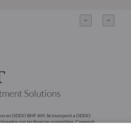
Experiencia
Fonds
Inversión
Resumen general
Todos los fondos
Res
Renta variable
Selección de fondos
Enf
T
Renta Fija
Fondos White Label
Publ
tment Solutions
Multiactivos
Cómo suscribirse
Activos privados
utions en ODDO BHF AM. Se incorporó a ODDO
cionados con las finanzas sostenibles. Comenzó
nidad de negocio Corporates and Markets, y