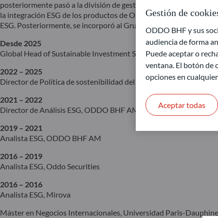
posteriormente pasó a la división de gestión de activos. Con sede
Gestión de cookie
la integración ESG de los productos de ODDO BHF AM y posterior
ESG. Posteriormente, se incorporó al Grupo ODDO BHF como direct
ODDO BHF y sus socios
audiencia de forma an
Desde 2025
Global Head of Sustainable Investment Solutions, ODDO BHF A
Puede aceptar o recha
ventana. El botón de c
2022 – 2025
opciones en cualquie
Director de Política de sostenibilidad del grupo, ODDO BHF
2021 – 2022
Aceptar todas
Director de Análisis ESG, ODDO BHF AM
2019 – 2021
Analista ESG, ODDO BHF AM
2016 – 2019
Analista ESG, Oddo Securities
2016 – 2016
Analista ESG, Mirova
Máster en Negocios Internacionales, Universidad Paris-Dauphin