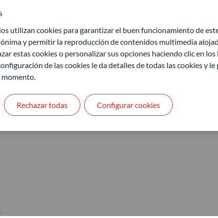
 en Düsseldorf durante varios años, participó en
s
mente se convirtió en director de Investigación
or global de Política de Sostenibilidad.
 utilizan cookies para garantizar el buen funcionamiento de este 
ónima y permitir la reproducción de contenidos multimedia alojado
M
zar estas cookies o personalizar sus opciones haciendo clic en los
onfiguración de las cookies le da detalles de todas las cookies y l
r momento.
Rechazar todas
Configurar cookies
e