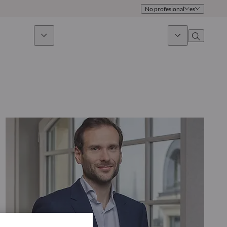
No profesional
es
 sostenible
Noticias & Mercados
Sobre nosotros
umen general
Identidad
oque
Gobierno
icaciones
Equipo de ventas
Oficinas
Contacto