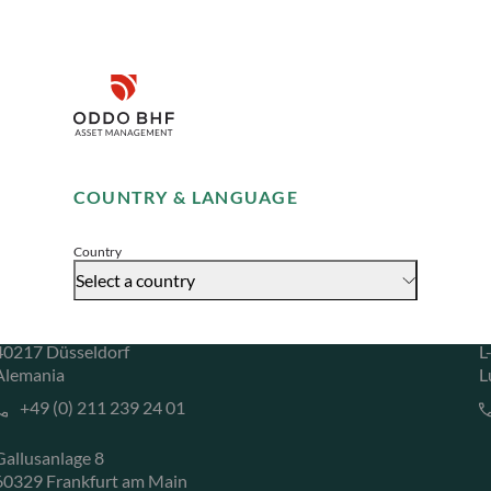
ble (Economía y Finanzas)
Disclaimer
Remember me for 30 days
COUNTRY & LANGUAGE
Accept
Country
Select a country
ODDO BHF Asset Management GmbH
O
Herzogstraße 15
6
40217 Düsseldorf
L
Alemania
L
+49 (0) 211 239 24 01
Gallusanlage 8
60329 Frankfurt am Main