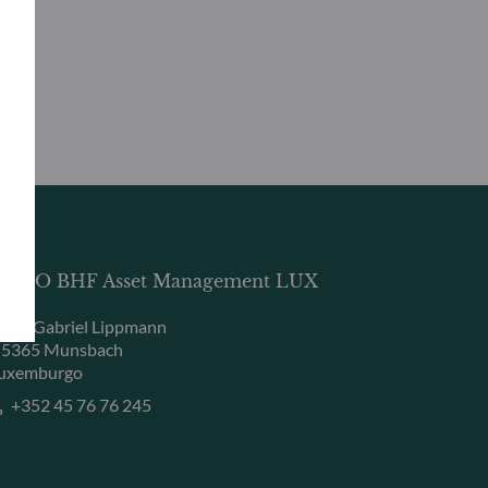
DDO BHF Asset Management LUX
, rue Gabriel Lippmann
-5365 Munsbach
uxemburgo
+352 45 76 76 245