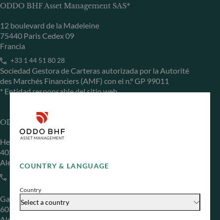
ODDO BHF Asset Management SAS*
12 boulevard de la Madeleine
75440 Paris Cedex 09
Francia
+33 1 44 51 80 28
Sociedad Gestora de Carteras autorizada por la Autorité
des Marchés Financiers (AMF) con el n.º GP 99011
* Entidad responsable del sitio web
ODDO BHF Asset Management GmbH
Herzogstraße 15
40217 Düsseldorf
Alemania
COUNTRY & LANGUAGE
+49 (0) 211 239 24 01
Country
Gallusanlage 8
Select a country
60329 Frankfurt am Main
Alemania