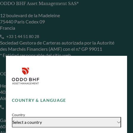
ODDO BHF Asset Management SAS*
12 boulevard de la Madeleine
75440 Paris Cedex 09
Francia
+33 1 44 51 80 28
Sociedad Gestora de Carteras autorizada por la Autorité
des Marchés Financiers (AMF) con el n.º GP 99011
* Entidad responsable del sitio web
ODDO BHF Asset Management GmbH
Herzogstraße 15
40217 Düsseldorf
Alemania
COUNTRY & LANGUAGE
+49 (0) 211 239 24 01
Country
Gallusanlage 8
Select a country
60329 Frankfurt am Main
Alemania