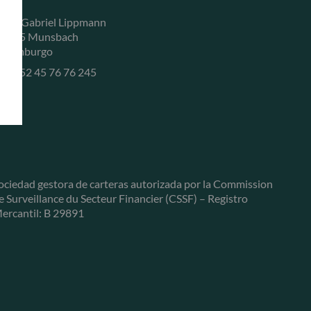
, rue Gabriel Lippmann
-5365 Munsbach
uxemburgo
+352 45 76 76 245
ociedad gestora de carteras autorizada por la Commission
e Surveillance du Secteur Financier (CSSF) – Registro
ercantil: B 29891