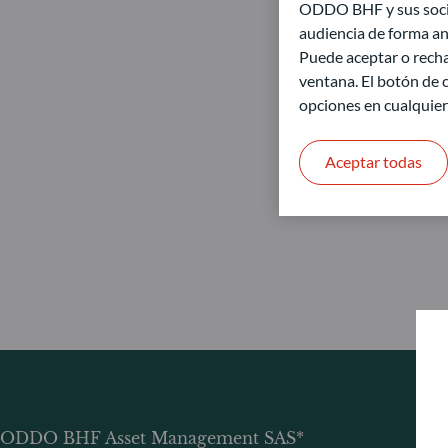
ODDO BHF y sus socios
audiencia de forma an
Puede aceptar o recha
ventana. El botón de c
opciones en cualquie
Aceptar todas
ODDO BHF Asset Management SAS*