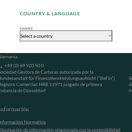
Remember me for 30 days
Herzogstraße 15
6
COUNTRY & LANGUAGE
40217 Düsseldorf
L
Accept
Alemania
L
Country
+49 (0) 211 239 24 01
Select a country
Gallusanlage 8
60329 Frankfurt am Main
Alemania
+49 (0) 69 920 50 0
Sociedad Gestora de Carteras autorizada por la
Bundesanstalt für Finanzdienstleistungsaufsicht (“BaFin”)
S
Registro Comercial: HRB 11971 juzgado de primera
d
instancia de Düsseldorf
M
Información
Información Normativa
Divulgación de información relacionada con la sostenibilidad