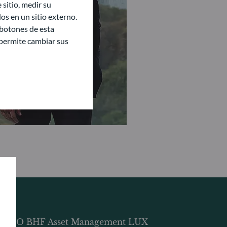
sitio, medir su
s en un sitio externo.
 botones de esta
e permite cambiar sus
DDO BHF Asset Management LUX