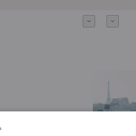
Experiencia
Fonds
Inversión
Resumen general
Todos los fondos
Res
Renta variable
Selección de fondos
Enf
Renta Fija
Fondos White Label
Publ
Multiactivos
Cómo suscribirse
Activos privados
s