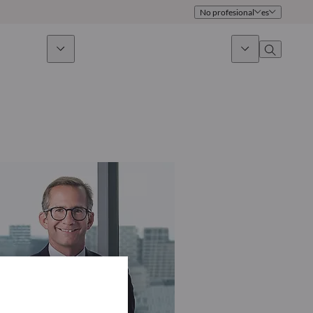
No profesional
es
 sostenible
Noticias & Mercados
Sobre nosotros
umen general
Identidad
oque
Gobierno
icaciones
Equipo de ventas
Oficinas
Contacto