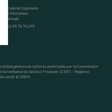
, rue Gabriel Lippmann
-5365 Munsbach
uxemburgo
+352 45 76 76 245
ociedad gestora de carteras autorizada por la Commission
e Surveillance du Secteur Financier (CSSF) – Registro
ercantil: B 29891