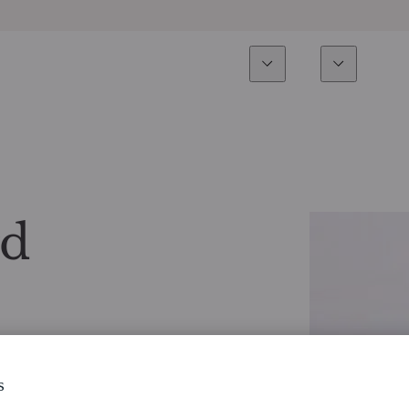
Experiencia
Fonds
Inversión
Resumen general
Todos los fondos
Res
Renta variable
Selección de fondos
Enf
rd
Renta Fija
Fondos White Label
Publ
Multiactivos
Cómo suscribirse
Activos privados
s