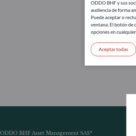
ODDO BHF y sus socios
audiencia de forma an
Puede aceptar o recha
ventana. El botón de c
opciones en cualquie
Aceptar todas
ODDO BHF Asset Management SAS*