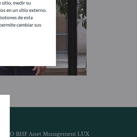
sitio, medir su
s en un sitio externo.
 botones de esta
e permite cambiar sus
DDO BHF Asset Management LUX