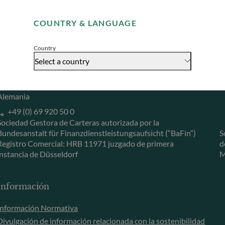
Remember me for 30 days
Herzogstraße 15
6
COUNTRY & LANGUAGE
40217 Düsseldorf
L
Accept
Alemania
L
Country
+49 (0) 211 239 24 01
Select a country
Gallusanlage 8
60329 Frankfurt am Main
Alemania
+49 (0) 69 920 50 0
Sociedad Gestora de Carteras autorizada por la
Bundesanstalt für Finanzdienstleistungsaufsicht (“BaFin”)
S
Registro Comercial: HRB 11971 juzgado de primera
d
instancia de Düsseldorf
M
Información
Información Normativa
Divulgación de información relacionada con la sostenibilidad