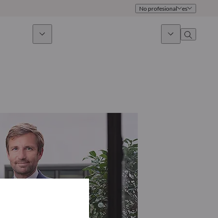
No profesional
es
 sostenible
Noticias & Mercados
Sobre nosotros
umen general
Identidad
oque
Gobierno
icaciones
Equipo de ventas
Oficinas
Contacto