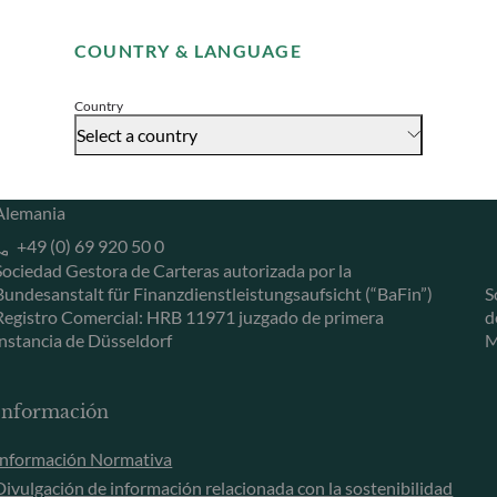
Remember me for 30 days
Herzogstraße 15
6
COUNTRY & LANGUAGE
40217 Düsseldorf
L
Accept
Alemania
L
Country
+49 (0) 211 239 24 01
Select a country
Gallusanlage 8
60329 Frankfurt am Main
Alemania
+49 (0) 69 920 50 0
Sociedad Gestora de Carteras autorizada por la
Bundesanstalt für Finanzdienstleistungsaufsicht (“BaFin”)
S
Registro Comercial: HRB 11971 juzgado de primera
d
instancia de Düsseldorf
M
Información
Información Normativa
Divulgación de información relacionada con la sostenibilidad