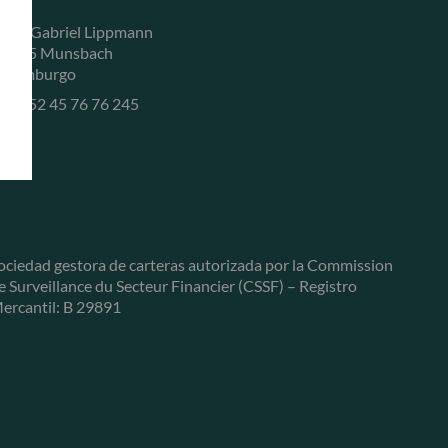
, rue Gabriel Lippmann
-5365 Munsbach
uxemburgo
+352 45 76 76 245
ociedad gestora de carteras autorizada por la Commission
e Surveillance du Secteur Financier (CSSF) – Registro
ercantil: B 29891