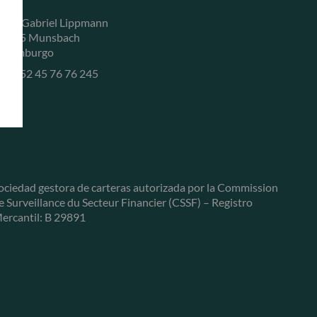
, rue Gabriel Lippmann
-5365 Munsbach
uxemburgo
+352 45 76 76 245
ociedad gestora de carteras autorizada por la Commission
e Surveillance du Secteur Financier (CSSF) – Registro
ercantil: B 29891