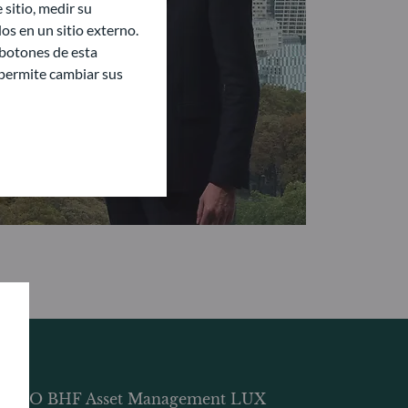
sitio, medir su
s en un sitio externo.
 botones de esta
e permite cambiar sus
DDO BHF Asset Management LUX