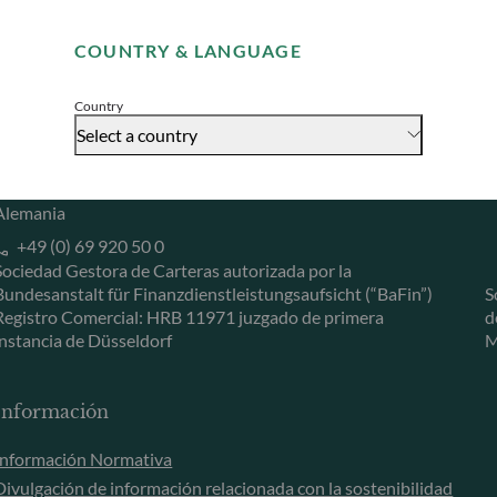
Remember me for 30 days
Herzogstraße 15
6
COUNTRY & LANGUAGE
40217 Düsseldorf
L
Accept
Alemania
L
Country
+49 (0) 211 239 24 01
Select a country
Gallusanlage 8
60329 Frankfurt am Main
Alemania
+49 (0) 69 920 50 0
Sociedad Gestora de Carteras autorizada por la
Bundesanstalt für Finanzdienstleistungsaufsicht (“BaFin”)
S
Registro Comercial: HRB 11971 juzgado de primera
d
instancia de Düsseldorf
M
Información
Información Normativa
Divulgación de información relacionada con la sostenibilidad