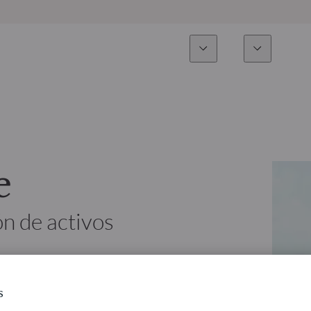
Experiencia
Fonds
Inversión
Resumen general
Todos los fondos
Res
Renta variable
Selección de fondos
Enf
e
Renta Fija
Fondos White Label
Publ
n de activos
Multiactivos
Cómo suscribirse
Activos privados
s