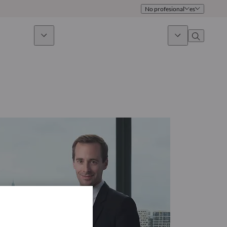
No profesional
es
 sostenible
Noticias & Mercados
Sobre nosotros
umen general
Identidad
oque
Gobierno
icaciones
Equipo de ventas
Oficinas
Contacto