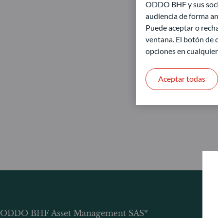
ODDO BHF y sus socios
audiencia de forma an
Puede aceptar o recha
ventana. El botón de c
opciones en cualquie
Aceptar todas
ODDO BHF Asset Management SAS*