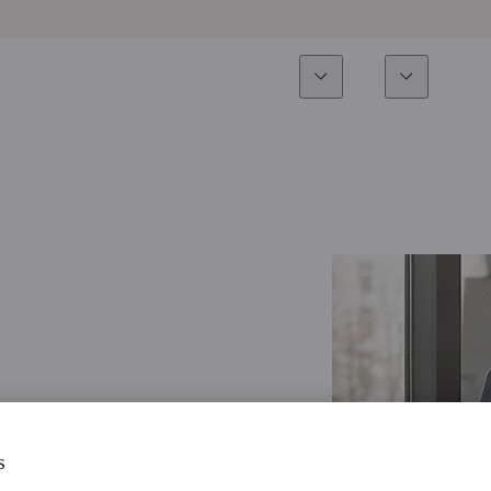
Experiencia
Fonds
Inversión
Resumen general
Todos los fondos
Res
Renta variable
Selección de fondos
Enf
Renta Fija
Fondos White Label
Publ
Multiactivos
Cómo suscribirse
Activos privados
s