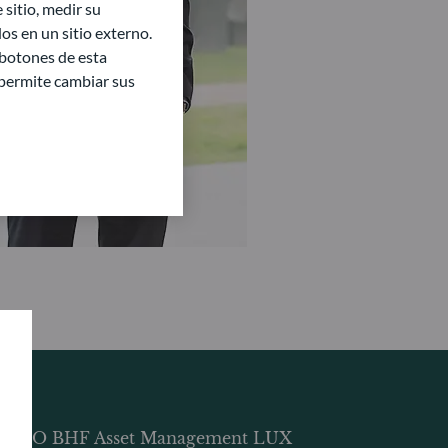
sitio, medir su
s en un sitio externo.
 botones de esta
e permite cambiar sus
DDO BHF Asset Management LUX