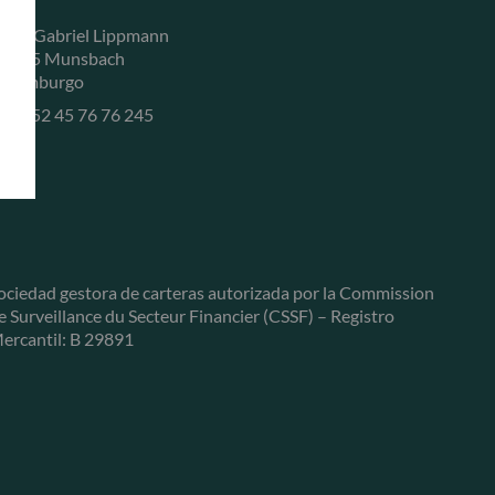
, rue Gabriel Lippmann
-5365 Munsbach
uxemburgo
+352 45 76 76 245
ociedad gestora de carteras autorizada por la Commission
e Surveillance du Secteur Financier (CSSF) – Registro
ercantil: B 29891