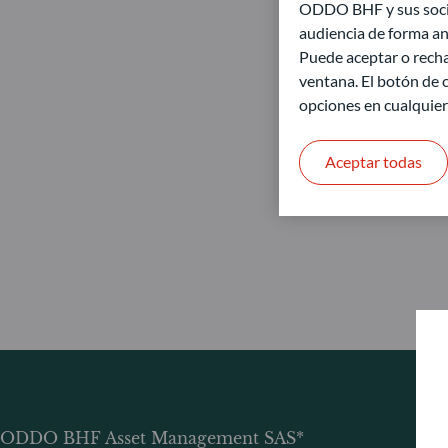
ODDO BHF y sus socios
audiencia de forma an
Puede aceptar o recha
ventana. El botón de c
opciones en cualquie
Aceptar todas
ODDO BHF Asset Management SAS*