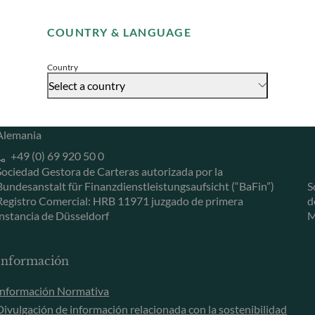
Remember me for 30 days
Herzogstraße 15
6
COUNTRY & LANGUAGE
40217 Düsseldorf
L
Accept
Alemania
L
Country
+49 (0) 211 239 24 01
Select a country
Gallusanlage 8
60329 Frankfurt am Main
Alemania
+49 (0) 69 920 50 0
Sociedad Gestora de Carteras autorizada por la
Bundesanstalt für Finanzdienstleistungsaufsicht (“BaFin”)
S
Registro Comercial: HRB 11971 juzgado de primera
d
instancia de Düsseldorf
M
Información
Información Normativa
Divulgación de información relacionada con la sostenibilidad