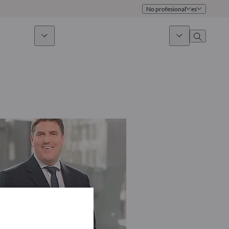
No profesional
es
 sostenible
Noticias & Mercados
Sobre nosotros
umen general
Identidad
oque
Gobierno
icaciones
Equipo de ventas
Oficinas
Contacto