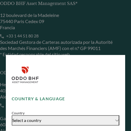
ODDO BHF Asset Management SAS*
12 boulevard de la Madeleine
75440 Paris Cedex 09
Francia
+33 1 44 51 80 28
Sociedad Gestora de Carteras autorizada por la Autorité
des Marchés Financiers (AMF) con el n.º GP 99011
* Entidad responsable del sitio web
ODDO BHF Asset Management GmbH
Herzogstraße 15
40217 Düsseldorf
Alemania
COUNTRY & LANGUAGE
+49 (0) 211 239 24 01
Country
Gallusanlage 8
Select a country
60329 Frankfurt am Main
Alemania