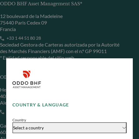
ODDO BHF Asset Management SAS*
12 boulevard de la Madeleine
75440 Paris Cedex 09
Francia
+33 1 44 51 80 28
Sociedad Gestora de Carteras autorizada por la Autorité
des Marchés Financiers (AMF) con el n.º GP 99011
* Entidad responsable del sitio web
ODDO BHF Asset Management GmbH
Herzogstraße 15
40217 Düsseldorf
Alemania
COUNTRY & LANGUAGE
+49 (0) 211 239 24 01
Country
Gallusanlage 8
Select a country
60329 Frankfurt am Main
Alemania