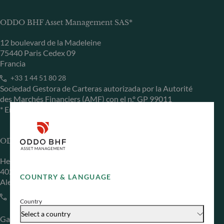
ODDO BHF Asset Management SAS*
12 boulevard de la Madeleine
75440 Paris Cedex 09
Francia
+33 1 44 51 80 28
Sociedad Gestora de Carteras autorizada por la Autorité
des Marchés Financiers (AMF) con el n.º GP 99011
* Entidad responsable del sitio web
ODDO BHF Asset Management GmbH
Herzogstraße 15
40217 Düsseldorf
COUNTRY & LANGUAGE
Alemania
+49 (0) 211 239 24 01
Country
Select a country
Gallusanlage 8