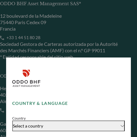
ODDO BHF Asset Management SAS*
12 boulevard de la Madeleine
75440 Paris Cedex 09
Francia
+33 1 44 51 80 28
Sociedad Gestora de Carteras autorizada por la Autorité
des Marchés Financiers (AMF) con el n.º GP 99011
* Entidad responsable del sitio web
ODDO BHF Asset Management GmbH
Herzogstraße 15
40217 Düsseldorf
Alemania
COUNTRY & LANGUAGE
+49 (0) 211 239 24 01
Country
Gallusanlage 8
Select a country
60329 Frankfurt am Main
Alemania