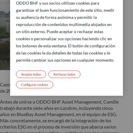
ODDO BHF y sus socios utilizan cookies para
garantizar el buen funcionamiento de este sitio, medir
su audiencia de forma anónima y permitir la
reproducción de contenidos multimedia alojados en
un sitio externo. Puede aceptar o rechazar estas
cookies o personalizar sus opciones haciendo clic en
los botones de esta ventana. El botón de configuración
de las cookies le da detalles de todas las cookies y le
permite cambiar sus opciones en cualquier momento.
Aceptar todas
Rechazar todas
Camille se unió a ODDO BHF Asset Management en julio
Configurar cookies
de 2022 como analista de ESG.
Antes de unirse a ODDO BHF Asset Management, Camille
trabajó durante siete años en Londres, incluyendo cinco
años en BlueBay Asset Management, en el equipo de ESG.
Más concretamente, se encargó de la integración de los
criterios ESG en el proceso de inversión que abarca varios
sectores, así como del análisis y el diálogo con los emisores.