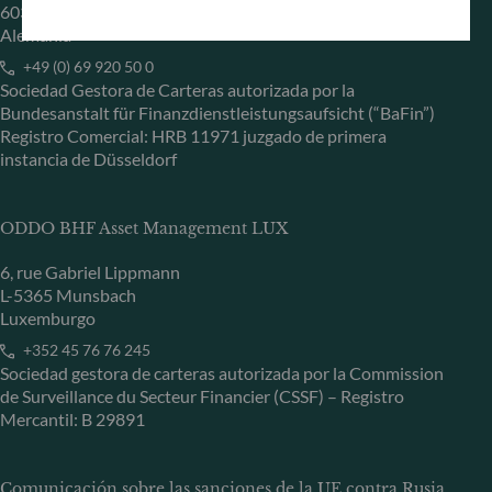
60329 Frankfurt am Main
Alemania
+49 (0) 69 920 50 0
Sociedad Gestora de Carteras autorizada por la
Bundesanstalt für Finanzdienstleistungsaufsicht (“BaFin”)
Registro Comercial: HRB 11971 juzgado de primera
instancia de Düsseldorf
ODDO BHF Asset Management LUX
6, rue Gabriel Lippmann
L-5365 Munsbach
Luxemburgo
+352 45 76 76 245
Sociedad gestora de carteras autorizada por la Commission
de Surveillance du Secteur Financier (CSSF) – Registro
Mercantil: B 29891
Comunicación sobre las sanciones de la UE contra Rusia