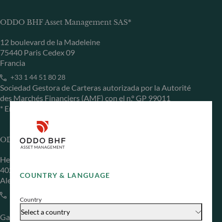
ODDO BHF Asset Management SAS*
12 boulevard de la Madeleine
75440 Paris Cedex 09
Francia
+33 1 44 51 80 28
Sociedad Gestora de Carteras autorizada por la Autorité
des Marchés Financiers (AMF) con el n.º GP 99011
* Entidad responsable del sitio web
ODDO BHF Asset Management GmbH
Herzogstraße 15
40217 Düsseldorf
COUNTRY & LANGUAGE
Alemania
+49 (0) 211 239 24 01
Country
Select a country
Gallusanlage 8