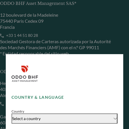
ODDO BHF Asset Management SAS*
12 boulevard de la Madeleine
75440 Paris Cedex 09
Francia
+33 1 44 51 80 28
Sociedad Gestora de Carteras autorizada por la Autorité
des Marchés Financiers (AMF) con el n.º GP 99011
* Entidad responsable del sitio web
ODDO BHF Asset Management GmbH
Herzogstraße 15
40217 Düsseldorf
Alemania
COUNTRY & LANGUAGE
+49 (0) 211 239 24 01
Country
Gallusanlage 8
Select a country
60329 Frankfurt am Main
Alemania