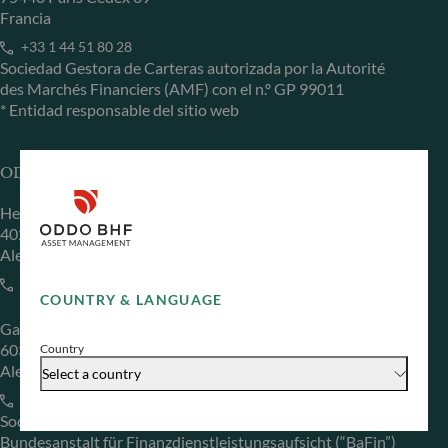
Francia
+33 1 44 51 80 28
Sociedad Gestora de Carteras autorizada por la Autorité
des Marchés Financiers (AMF) con el n.º GP 99011
* Entidad responsable del sitio web
ODDO BHF Asset Management GmbH
Herzogstraße 15
40217 Düsseldorf
Alemania
+49 (0) 211 239 24 01
COUNTRY & LANGUAGE
Gallusanlage 8
60329 Frankfurt am Main
Country
Alemania
Select a country
+49 (0) 69 920 50 0
Sociedad Gestora de Carteras autorizada por la
Bundesanstalt für Finanzdienstleistungsaufsicht (“BaFin”)