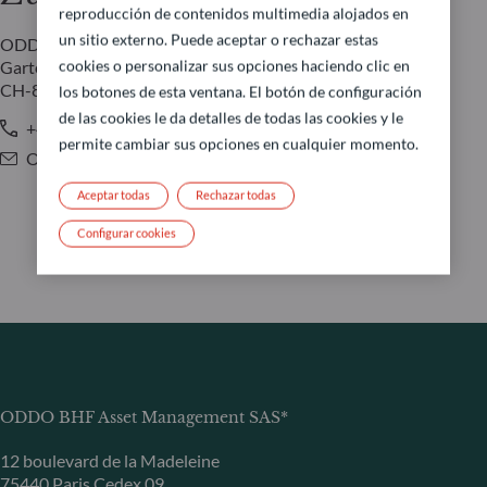
reproducción de contenidos multimedia alojados en
un sitio externo. Puede aceptar o rechazar estas
ODDO BHF Switzerland
cookies o personalizar sus opciones haciendo clic en
Gartenstrasse 14
CH-8002 Zúrich
los botones de esta ventana. El botón de configuración
de las cookies le da detalles de todas las cookies y le
+41 44 209 7510
permite cambiar sus opciones en cualquier momento.
OBAM.Switzerland@oddo-bhf.com
Aceptar todas
Rechazar todas
Configurar cookies
ODDO BHF Asset Management SAS*
12 boulevard de la Madeleine
75440 Paris Cedex 09