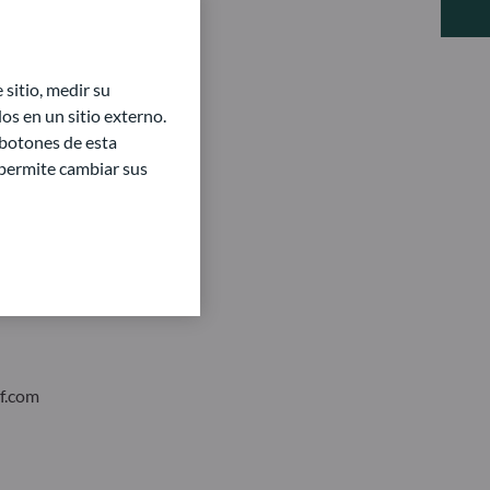
sitio, medir su
s en un sitio externo.
 botones de esta
e permite cambiar sus
f.com