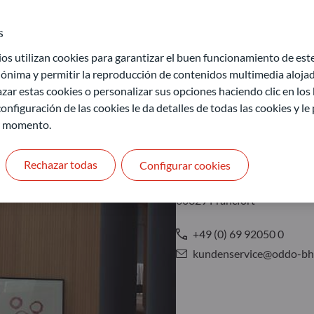
s
 utilizan cookies para garantizar el buen funcionamiento de este 
ónima y permitir la reproducción de contenidos multimedia alojado
zar estas cookies o personalizar sus opciones haciendo clic en los
onfiguración de las cookies le da detalles de todas las cookies y l
Fráncfort
r momento.
Rechazar todas
Configurar cookies
ODDO BHF AM GmbH
Gallusanlage 8
60329 Fráncfort
+49 (0) 69 92050 0
kundenservice@oddo-bh