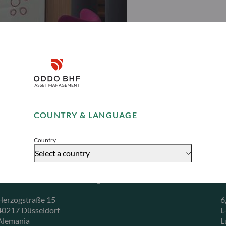
Disclaimer
Remember me for 30 days
COUNTRY & LANGUAGE
Accept
Country
Select a country
ODDO BHF Asset Management GmbH
O
Herzogstraße 15
6
40217 Düsseldorf
L
Alemania
L