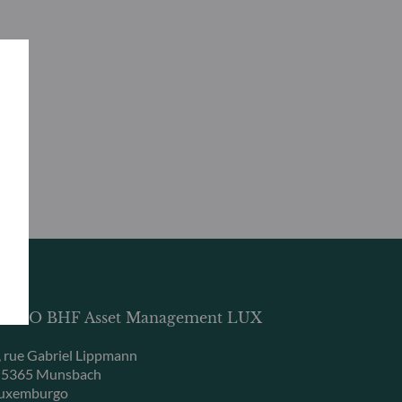
DDO BHF Asset Management LUX
, rue Gabriel Lippmann
-5365 Munsbach
uxemburgo