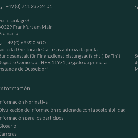
+49 (0) 211 239 24 01
Gallusanlage 8
60329 Frankfurt am Main
Alemania
+49 (0) 69 920 50 0
Sociedad Gestora de Carteras autorizada por la
Bundesanstalt für Finanzdienstleistungsaufsicht (“BaFin”)
S
Registro Comercial: HRB 11971 juzgado de primera
d
instancia de Düsseldorf
M
Información
Información Normativa
Divulgación de información relacionada con la sostenibilidad
Información para los partícipes
Glosario
Carreras