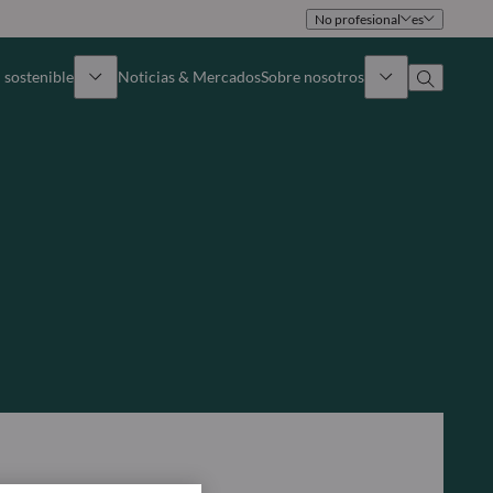
No profesional
es
 sostenible
Noticias & Mercados
Sobre nosotros
umen general
Identidad
oque
Gobierno
icaciones
Equipo de ventas
Oficinas
Contacto