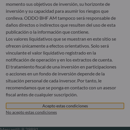
+49 (0) 211 239 24 01
momento sus objetivos de inversión, su horizonte de
inversión y su capacidad para asumir los riesgos que
Gallusanlage 8
conlleva. ODDO BHF AM tampoco será responsable de
60329 Frankfurt am Main
daños directos o indirectos que resulten del uso de esta
Alemania
publicación o la información que contiene.
+49 (0) 69 920 50 0
Los valores liquidativos que se muestran en este sitio se
Sociedad Gestora de Carteras autorizada por la
ofrecen únicamente a efectos orientativos. Solo será
Bundesanstalt für Finanzdienstleistungsaufsicht (“BaFin”)
vinculante el valor liquidativo registrado en la
Registro Comercial: HRB 11971 juzgado de primera
notificación de operación y en los extractos de cuenta.
instancia de Düsseldorf
El tratamiento fiscal de una inversión en participaciones
o acciones en un fondo de inversión depende de la
ODDO BHF Asset Management LUX
situación personal de cada inversor. Por tanto, le
recomendamos que se ponga en contacto con un asesor
6, rue Gabriel Lippmann
fiscal antes de cualquier suscripción.
L-5365 Munsbach
Luxemburgo
Acepto estas condiciones
+352 45 76 76 245
No acepto estas condiciones
Sociedad gestora de carteras autorizada por la Commission
de Surveillance du Secteur Financier (CSSF) – Registro
Mercantil: B 29891