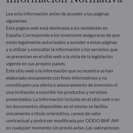
factores de sostenibilidad en el proceso de toma de
decisiones. Artículo 8: El equipo de gestión aborda
Lea esta información antes de acceder a las páginas
los riesgos de sostenibilidad integrando criterios
siguientes.
ESG (medioambientales, sociales y/o de gobierno
Esta página web está destinada a los residentes en
corporativo) en su proceso de toma de decisiones
España. Corresponde a los inversores asegurarse de que
de inversión. Artículo 9: El equipo de gestión
persigue un objetivo de inversión estrictamente
están legalmente autorizados a acceder a estas páginas
sostenible que contribuye de forma significativa a
y a utilizar y consultar la información y los servicios que
los desafíos de la transición ecológica y aborda los
se presentan en el sitio web a la vista de la legislación
riesgos de sostenibilidad mediante las
vigente en sus propios países.
calificaciones proporcionadas por el proveedor de
Este sitio web y la información que se muestra se han
datos ESG externo de la Sociedad gestora.
elaborado únicamente con fines informativos y no
constituyen una oferta o asesoramiento de inversión ni
una invitación a suscribir los productos y servicios
presentados. La información incluida en el sitio web o en
los documentos disponibles en el mismo se facilita
únicamente a título orientativo, carece de valor
contractual y podrá ser modificada por ODDO BHF AM
en cualquier momento sin previo aviso. Las valoraciones