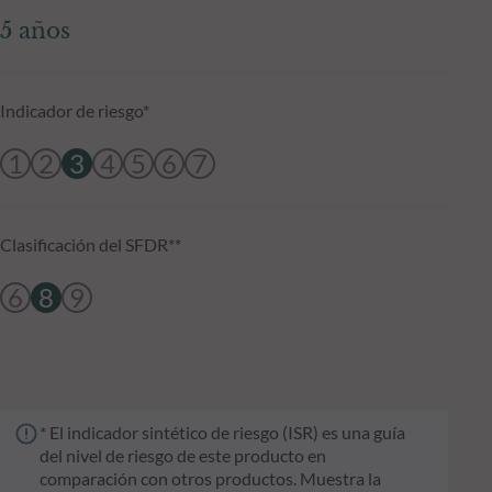
5 años
Indicador de riesgo*
1
2
3
4
5
6
7
Clasificación del SFDR**
6
8
9
* El indicador sintético de riesgo (ISR) es una guía
del nivel de riesgo de este producto en
comparación con otros productos. Muestra la