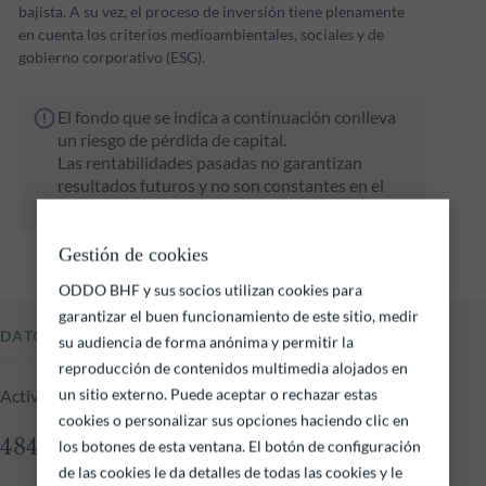
bajista. A su vez, el proceso de inversión tiene plenamente
en cuenta los criterios medioambientales, sociales y de
gobierno corporativo (ESG).
El fondo que se indica a continuación conlleva
un riesgo de pérdida de capital.
Las rentabilidades pasadas no garantizan
resultados futuros y no son constantes en el
tiempo
Gestión de cookies
ODDO BHF y sus socios utilizan cookies para
garantizar el buen funcionamiento de este sitio, medir
DATOS FUNDAMENTALES
su audiencia de forma anónima y permitir la
reproducción de contenidos multimedia alojados en
un sitio externo. Puede aceptar o rechazar estas
Activos gestionados del fondo a 06.08.2026
cookies o personalizar sus opciones haciendo clic en
484.06 M €
los botones de esta ventana. El botón de configuración
de las cookies le da detalles de todas las cookies y le