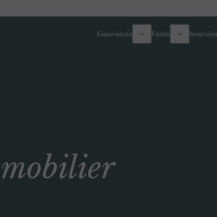
Experiencia
Fonds
Inversión
Resumen general
Todos los fondos
Res
Renta variable
Selección de fondos
Enf
Renta Fija
Fondos White Label
Publ
obilier
Multiactivos
Cómo suscribirse
Activos privados