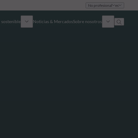
No profesional
es
 sostenible
Noticias & Mercados
Sobre nosotros
umen general
Identidad
oque
Gobierno
icaciones
Equipo de ventas
Oficinas
Contacto