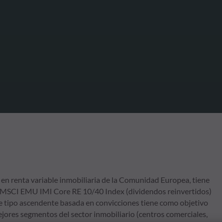
n renta variable inmobiliaria de la Comunidad Europea, tiene
ice MSCI EMU IMI Core RE 10/40 Index (dividendos reinvertidos)
de tipo ascendente basada en convicciones tiene como objetivo
ejores segmentos del sector inmobiliario (centros comerciales,