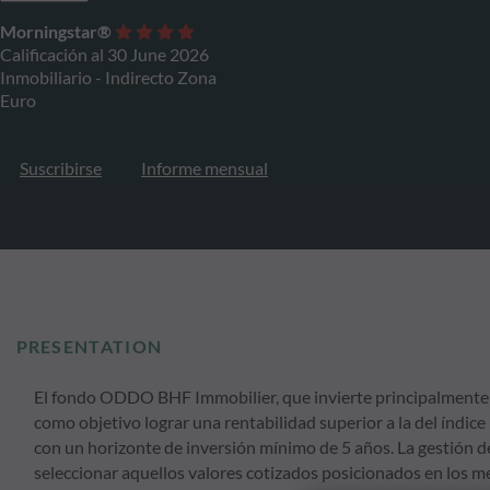
Morningstar®
Calificación al 30 June 2026
Inmobiliario - Indirecto Zona
Euro
Suscribirse
Informe mensual
PRESENTATION
El fondo ODDO BHF Immobilier, que invierte principalmente e
como objetivo lograr una rentabilidad superior a la del índ
con un horizonte de inversión mínimo de 5 años. La gestión 
seleccionar aquellos valores cotizados posicionados en los m