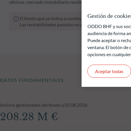
oficinas, mercado inmobiliario residencial) de la Comunidad 
Gestión de cookie
El fondo que se indica a continuación conlleva un riesgo 
Las rentabilidades pasadas no garantizan resultados fut
ODDO BHF y sus socios
audiencia de forma an
Puede aceptar o recha
ventana. El botón de c
opciones en cualquie
Aceptar todas
DATOS FUNDAMENTALES
Activos gestionados del fondo a 05.08.2026
208.28 M €