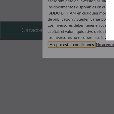
asesoramiento de inversión ni una invit
los documentos disponibles en el mismo
ODDO BHF AM en cualquier momento sin 
de publicación y pueden variar poster
Los inversores deben tener en cuenta 
Características
capital; el valor liquidativo de los f
los inversores no recuperen su inversió
Antes de suscribir un fondo, se aconse
Acepto estas condiciones
No acepto
Documento de datos fundamentales (DDF
ODDO BHF AM no será responsable en 
incluida en este sitio web; antes de s
horizonte de inversión y su capacida
indirectos que resulten del uso de est
Los valores liquidativos que se muestra
registrado en la notificación de operac
El tratamiento fiscal de una inversión
inversor. Por tanto, le recomendamos q