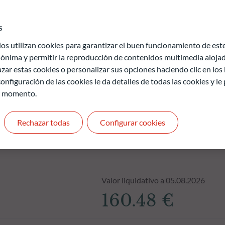
Europea.
s
de pérdida de capital.
uros y no son constantes en el tiempo
 utilizan cookies para garantizar el buen funcionamiento de este 
ónima y permitir la reproducción de contenidos multimedia alojado
zar estas cookies o personalizar sus opciones haciendo clic en los
onfiguración de las cookies le da detalles de todas las cookies y l
r momento.
Rechazar todas
Configurar cookies
Valor liquidativo a 05.08.2026
160.48 €