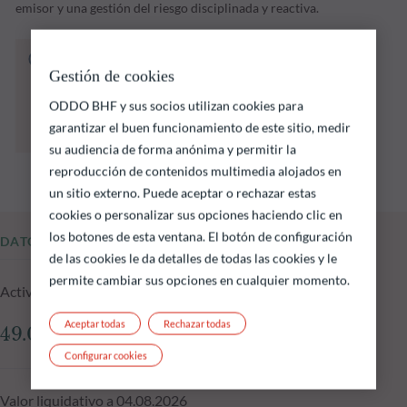
emisor y una gestión del riesgo disciplinada y reactiva.
El fondo que se indica a continuación conlleva
Gestión de cookies
un riesgo de pérdida de capital.
Las rentabilidades pasadas no garantizan
ODDO BHF y sus socios utilizan cookies para
resultados futuros y no son constantes en el
garantizar el buen funcionamiento de este sitio, medir
tiempo
su audiencia de forma anónima y permitir la
reproducción de contenidos multimedia alojados en
un sitio externo. Puede aceptar o rechazar estas
cookies o personalizar sus opciones haciendo clic en
los botones de esta ventana. El botón de configuración
DATOS FUNDAMENTALES
de las cookies le da detalles de todas las cookies y le
permite cambiar sus opciones en cualquier momento.
Activos gestionados del fondo a 04.08.2026
Aceptar todas
Rechazar todas
49.07 M €
Configurar cookies
Valor liquidativo a 04.08.2026