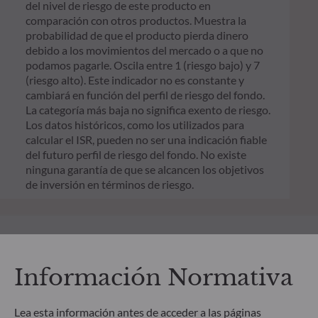
del nivel de riesgo de este producto en
comparación con otros productos. Muestra la
probabilidad de que el producto pierda dinero
debido a los movimientos del mercado o a que no
podamos pagarle. Oscila entre 1 (riesgo bajo) y 7
(riesgo alto). Este indicador no es constante y
cambiará en función del perfil de riesgo del fondo.
La categoría más baja no significa exento de riesgo.
Los datos históricos, como los utilizados para
calcular el ISR, pueden no ser una indicación fiable
del futuro perfil de riesgo del fondo. No existe
ninguna garantía de que se alcancen los objetivos
de inversión en términos de riesgo.
Información Normativa
Lea esta información antes de acceder a las páginas