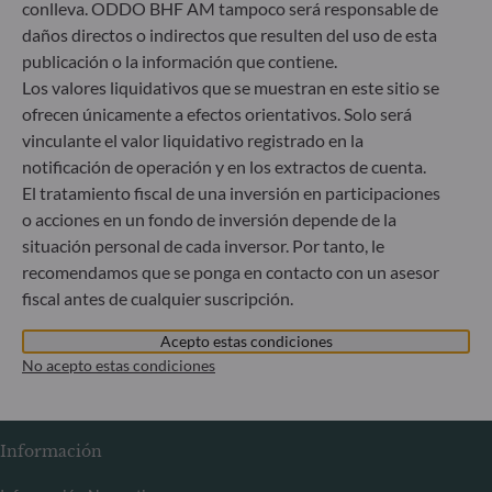
conlleva. ODDO BHF AM tampoco será responsable de
Mercantil: B 29891
daños directos o indirectos que resulten del uso de esta
publicación o la información que contiene.
Comunicación sobre las sanciones de la UE contra Rusia
Los valores liquidativos que se muestran en este sitio se
ofrecen únicamente a efectos orientativos. Solo será
En el marco de las sanciones adoptadas por la Unión
vinculante el valor liquidativo registrado en la
Europea en relación con la crisis de Ucrania, le informamos
notificación de operación y en los extractos de cuenta.
de que, en cumplimiento de lo dispuesto en los reglamentos
El tratamiento fiscal de una inversión en participaciones
de la UE n.º 833/2014 y n.º 398/2022, la suscripción de
o acciones en un fondo de inversión depende de la
participaciones de fondos gestionados por la Sociedad
gestora está prohibida a todo ciudadano ruso o bielorruso,
situación personal de cada inversor. Por tanto, le
a toda persona física residente en Rusia o Bielorrusia o a
recomendamos que se ponga en contacto con un asesor
toda persona jurídica, entidad u organismo radicado en
fiscal antes de cualquier suscripción.
Rusia o Bielorrusia, a excepción de los ciudadanos de un
Estado miembro de la Unión Europea y a las personas
Acepto estas condiciones
físicas titulares de una tarjeta de residencia temporal o
No acepto estas condiciones
permanente en un Estado miembro.
Información