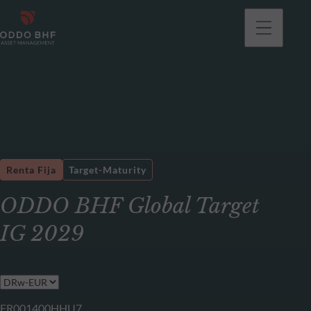
Renta Fija
Target-Maturity
ODDO BHF Global Target
IG 2029
FR001400HHU7