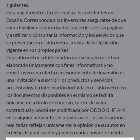
siguientes.
Esta página web está destinada a los residentes en
España. Corresponde a los inversores asegurarse de que
están legalmente autorizados a acceder a estas páginas
y a utilizar y consultar la información y los servicios que
ODDO BHF Asset Management SAS*
se presentan en el sitio web a la vista de la legislación
vigente en sus propios países.
12 boulevard de la Madeleine
Este sitio web y la información que se muestra se han
75440 Paris Cedex 09
Francia
elaborado únicamente con fines informativos y no
constituyen una oferta o asesoramiento de inversión ni
+33 1 44 51 80 28
una invitación a suscribir los productos y servicios
Sociedad Gestora de Carteras autorizada por la Autorité
des Marchés Financiers (AMF) con el n.º GP 99011
presentados. La información incluida en el sitio web o en
* Entidad responsable del sitio web
los documentos disponibles en el mismo se facilita
únicamente a título orientativo, carece de valor
contractual y podrá ser modificada por ODDO BHF AM
ODDO BHF Asset Management GmbH
en cualquier momento sin previo aviso. Las valoraciones
realizadas reflejan únicamente la opinión de su autor en
Herzogstraße 15
40217 Düsseldorf
la fecha de publicación y pueden variar posteriormente.
Alemania
Los inversores deben tener en cuenta que todos los