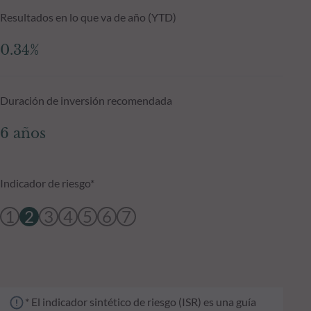
Resultados en lo que va de año (YTD)
0.34%
Duración de inversión recomendada
6 años
Indicador de riesgo*
1
2
3
4
5
6
7
* El indicador sintético de riesgo (ISR) es una guía