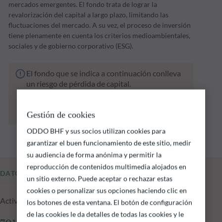
mercados emergentes. El fondo trata de lograr la
revalorización del capital a largo plazo, limitando las
fluctuaciones del mercado. A su vez, el proceso de inversión
tiene plenamente en cuenta los criterios medioambientales,
sociales y de gobierno corporativo (ESG).
El fondo que se indica a continuación conlleva
un riesgo de pérdida de capital.
Las rentabilidades pasadas no garantizan
resultados futuros y no son constantes en el
Gestión de cookies
tiempo
ODDO BHF y sus socios utilizan cookies para
garantizar el buen funcionamiento de este sitio, medir
su audiencia de forma anónima y permitir la
reproducción de contenidos multimedia alojados en
DATOS FUNDAMENTALES
un sitio externo. Puede aceptar o rechazar estas
cookies o personalizar sus opciones haciendo clic en
Activos gestionados del fondo a 05.08.2026
los botones de esta ventana. El botón de configuración
de las cookies le da detalles de todas las cookies y le