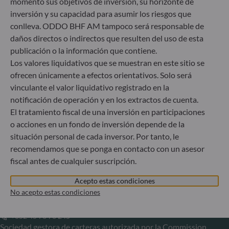
momento sus objetivos de inversión, su horizonte de
Alemania
inversión y su capacidad para asumir los riesgos que
+49 (0) 211 239 24 01
conlleva. ODDO BHF AM tampoco será responsable de
daños directos o indirectos que resulten del uso de esta
Gallusanlage 8
publicación o la información que contiene.
60329 Frankfurt am Main
Los valores liquidativos que se muestran en este sitio se
Alemania
ofrecen únicamente a efectos orientativos. Solo será
+49 (0) 69 920 50 0
vinculante el valor liquidativo registrado en la
Sociedad Gestora de Carteras autorizada por la
notificación de operación y en los extractos de cuenta.
Bundesanstalt für Finanzdienstleistungsaufsicht (“BaFin”)
El tratamiento fiscal de una inversión en participaciones
Registro Comercial: HRB 11971 juzgado de primera
o acciones en un fondo de inversión depende de la
instancia de Düsseldorf
situación personal de cada inversor. Por tanto, le
recomendamos que se ponga en contacto con un asesor
ODDO BHF Asset Management LUX
fiscal antes de cualquier suscripción.
6, rue Gabriel Lippmann
Acepto estas condiciones
L-5365 Munsbach
No acepto estas condiciones
Luxemburgo
+352 45 76 76 245
Sociedad gestora de carteras autorizada por la Commission