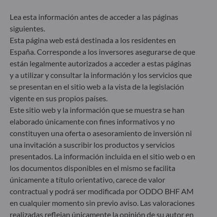
cuenta riesgos de sostenibilidad ni incidencias
adversas de las decisiones de inversión en los
Lea esta información antes de acceder a las páginas
factores de sostenibilidad en el proceso de toma de
siguientes.
decisiones. Artículo 8: El equipo de gestión aborda
Esta página web está destinada a los residentes en
los riesgos de sostenibilidad integrando criterios
España. Corresponde a los inversores asegurarse de que
ESG (medioambientales, sociales y/o de gobierno
están legalmente autorizados a acceder a estas páginas
corporativo) en su proceso de toma de decisiones
y a utilizar y consultar la información y los servicios que
de inversión. Artículo 9: El equipo de gestión
se presentan en el sitio web a la vista de la legislación
persigue un objetivo de inversión estrictamente
sostenible que contribuye de forma significativa a
vigente en sus propios países.
los desafíos de la transición ecológica y aborda los
Este sitio web y la información que se muestra se han
riesgos de sostenibilidad mediante las
elaborado únicamente con fines informativos y no
calificaciones proporcionadas por el proveedor de
constituyen una oferta o asesoramiento de inversión ni
datos ESG externo de la Sociedad gestora.
una invitación a suscribir los productos y servicios
presentados. La información incluida en el sitio web o en
los documentos disponibles en el mismo se facilita
únicamente a título orientativo, carece de valor
contractual y podrá ser modificada por ODDO BHF AM
en cualquier momento sin previo aviso. Las valoraciones
realizadas reflejan únicamente la opinión de su autor en