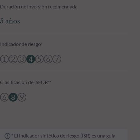
Duración de inversión recomendada
5 años
Indicador de riesgo*
1
2
3
4
5
6
7
Clasificación del SFDR**
6
8
9
* El indicador sintético de riesgo (ISR) es una guía