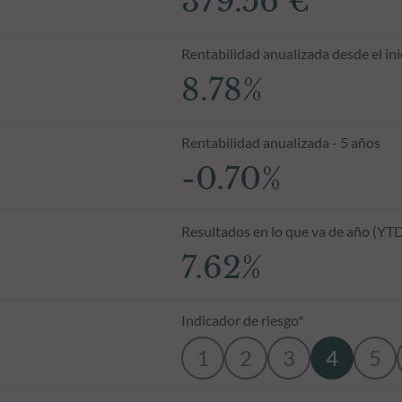
379.56 €
Rentabilidad anualizada desde el ini
8.78%
Rentabilidad anualizada - 5 años
-0.70%
Resultados en lo que va de año (YT
7.62%
Indicador de riesgo*
1
2
3
4
5