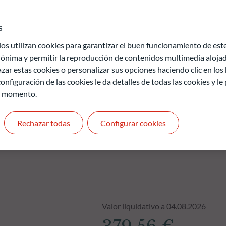
ción de información relacionada con la sostenibilidad en el
(ambiental y/o social y/o de gobernanza) se basa en el modelo
s
 utilizan cookies para garantizar el buen funcionamiento de este 
de pérdida de capital.
ónima y permitir la reproducción de contenidos multimedia alojado
uros y no son constantes en el tiempo
zar estas cookies o personalizar sus opciones haciendo clic en los
onfiguración de las cookies le da detalles de todas las cookies y l
r momento.
Rechazar todas
Configurar cookies
Valor liquidativo a 04.08.2026