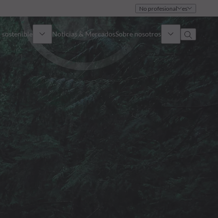
No profesional
es
 sostenible
Noticias & Mercados
Sobre nosotros
umen general
Identidad
oque
Gobierno
icaciones
Equipo de ventas
Oficinas
Contacto