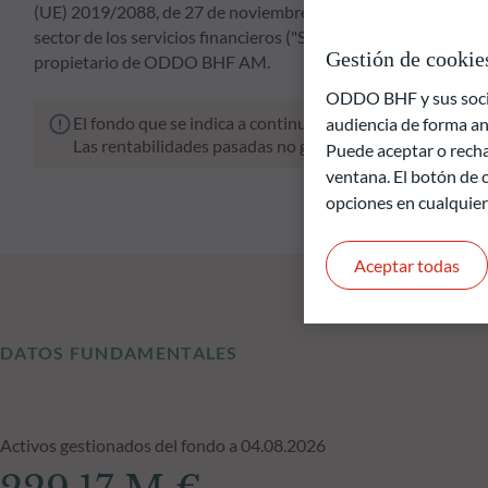
(UE) 2019/2088, de 27 de noviembre de 2019, sobre la divulga
sector de los servicios financieros ("SFDR"). El enfoque ESG 
Gestión de cookie
propietario de ODDO BHF AM.
ODDO BHF y sus socios
El fondo que se indica a continuación conlleva un riesgo 
audiencia de forma an
Las rentabilidades pasadas no garantizan resultados fut
Puede aceptar o recha
ventana. El botón de c
opciones en cualquie
Aceptar todas
DATOS FUNDAMENTALES
Activos gestionados del fondo a 04.08.2026