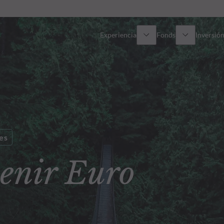
Experiencia
Fonds
Inversión
Resumen general
Todos los fondos
Res
Renta variable
Selección de fondos
Enf
Renta Fija
Fondos White Label
Publ
es
nir Euro
Multiactivos
Cómo suscribirse
Activos privados