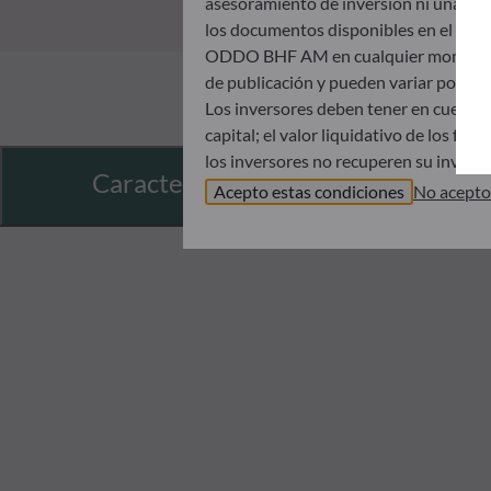
asesoramiento de inversión ni una invit
los documentos disponibles en el mismo
ODDO BHF AM en cualquier momento sin 
de publicación y pueden variar poster
Los inversores deben tener en cuenta 
capital; el valor liquidativo de los f
los inversores no recuperen su inversió
Características
Antes de suscribir un fondo, se aconse
Acepto estas condiciones
No acepto
Documento de datos fundamentales (DDF
ODDO BHF AM no será responsable en 
incluida en este sitio web; antes de s
horizonte de inversión y su capacida
indirectos que resulten del uso de est
Los valores liquidativos que se muestra
registrado en la notificación de operac
El tratamiento fiscal de una inversión
inversor. Por tanto, le recomendamos q