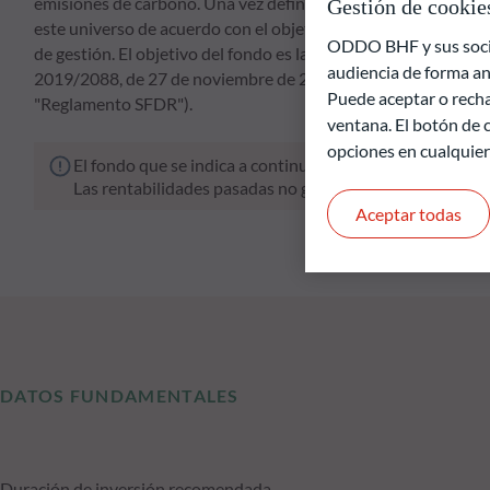
emisiones de carbono. Una vez definido el universo de inversió
Gestión de cookie
este universo de acuerdo con el objetivo de inversión sosteni
ODDO BHF y sus socios
de gestión. El objetivo del fondo es la inversión sostenible en
audiencia de forma an
2019/2088, de 27 de noviembre de 2019, relativo a los informes
Puede aceptar o recha
"Reglamento SFDR").
ventana. El botón de c
opciones en cualquie
El fondo que se indica a continuación conlleva un riesgo 
Las rentabilidades pasadas no garantizan resultados fut
Aceptar todas
DATOS FUNDAMENTALES
Duración de inversión recomendada