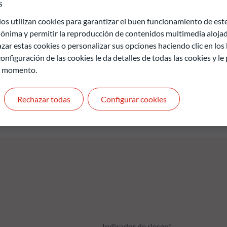
n en inteligencia artificial, un análisis ESG y de carbono acota
s
ble del fondo. El fondo es gestionado activamente por el equipo
 utilizan cookies para garantizar el buen funcionamiento de este 
 el sentido del artículo 9, apartado 1, del Reglamento (UE)
ónima y permitir la reproducción de contenidos multimedia alojado
 de sostenibilidad en el sector de los servicios financieros (el
zar estas cookies o personalizar sus opciones haciendo clic en los
onfiguración de las cookies le da detalles de todas las cookies y l
r momento.
de pérdida de capital.
uros y no son constantes en el tiempo
Rechazar todas
Configurar cookies
Indicador de riesgo*