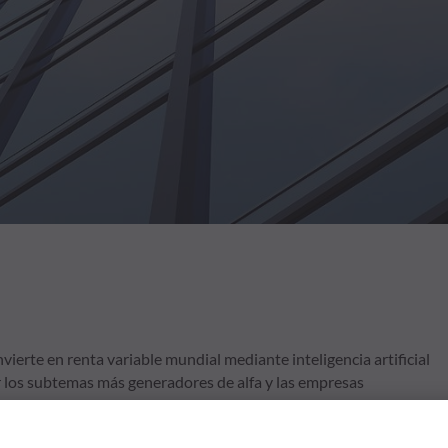
ierte en renta variable mundial mediante inteligencia artificial
ar los subtemas más generadores de alfa y las empresas
 objetivo de inversión sostenible del fondo es contribuir a la
tunidades derivadas de la transición a una economía con bajas