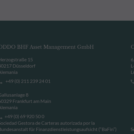
ODDO BHF Asset Management GmbH
O
Herzogstraße 15
6
40217 Düsseldorf
L
Alemania
L
+49 (0) 211 239 24 01
Gallusanlage 8
60329 Frankfurt am Main
Alemania
+49 (0) 69 920 50 0
Sociedad Gestora de Carteras autorizada por la
Bundesanstalt für Finanzdienstleistungsaufsicht (“BaFin”)
S