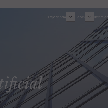
Experiencia
Fonds
Inversión
Resumen general
Todos los fondos
Res
Renta variable
Selección de fondos
Enf
Renta Fija
Fondos White Label
Publ
ficial
Multiactivos
Cómo suscribirse
Activos privados