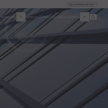
No profesional
es
 sostenible
Noticias & Mercados
Sobre nosotros
umen general
Identidad
oque
Gobierno
icaciones
Equipo de ventas
Oficinas
Contacto