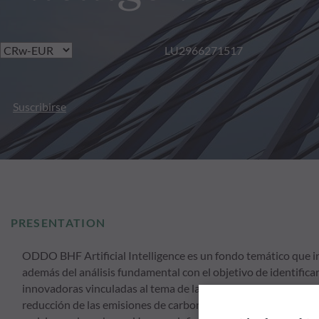
LU2966271517
Suscribirse
PRESENTATION
ODDO BHF Artificial Intelligence es un fondo temático que inv
además del análisis fundamental con el objetivo de identific
innovadoras vinculadas al tema de la inteligencia artificial. El
reducción de las emisiones de carbono y aprovechar las opor