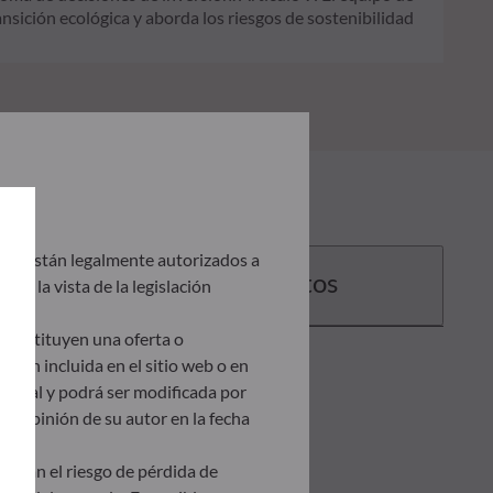
ansición ecológica y aborda los riesgos de sostenibilidad
que están legalmente autorizados a
Documentos
eb a la vista de la legislación
 constituyen una oferta o
ción incluida en el sitio web o en
ractual y podrá ser modificada por
a opinión de su autor en la fecha
levan el riesgo de pérdida de