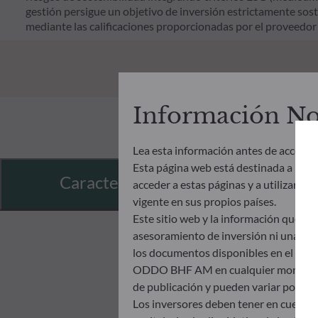
gestión persigue un objetivo de inversión estrictamente soste
mediante las calificaciones proporcionadas por el proveedor
Información N
Lea esta información antes de acceder 
Esta página web está destinada a los 
Características
acceder a estas páginas y a utilizar y c
vigente en sus propios países.
Este sitio web y la información que s
asesoramiento de inversión ni una invit
los documentos disponibles en el mismo
ODDO BHF AM en cualquier momento sin 
de publicación y pueden variar poster
Los inversores deben tener en cuenta 