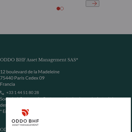
ODDO BHF Asset Management SAS*
12 boulevard de la Madeleine
75440 Paris Cedex 09
Francia
+33 1 44 51 80 28
Sociedad Gestora de Carteras autorizada por la Autorité
des Marchés Financiers (AMF) con el n.º GP 99011
* Entidad responsable del sitio web
ODDO BHF Asset Management GmbH