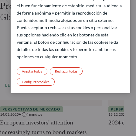
Prof. Dr. Jan VIEBIG
el buen funcionamiento de este sitio, medir su audiencia
de forma anónima y permitir la reproducción de
Global Co-CIO ODDO BHF
contenidos multimedia alojados en un sitio externo.
Puede aceptar o rechazar estas cookies o personalizar
sus opciones haciendo clic en los botones de esta
ventana. El botón de configuración de las cookies le da
detalles de todas las cookies y le permite cambiar sus
opciones en cualquier momento.
Aceptar todas
Rechazar todas
Configurar cookies
LEER MÁS
Todas nuestras noticias
PERSPECTIVAS DE MERCADO
PERSPECTIV
14.03.2025
4
minutos
13.12.2023
European investors’ attention
2024 outloo
increasingly turns to bond markets