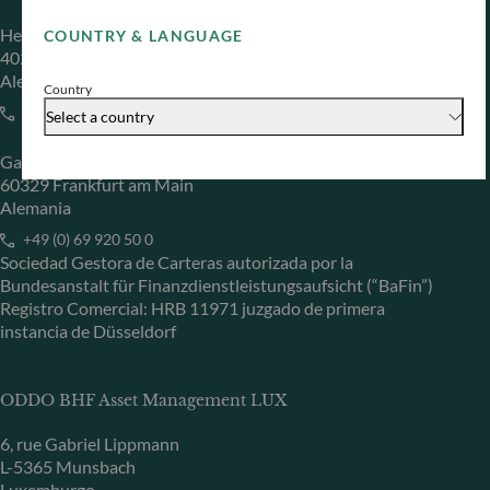
Herzogstraße 15
COUNTRY & LANGUAGE
40217 Düsseldorf
Alemania
Country
+49 (0) 211 239 24 01
Select a country
Gallusanlage 8
60329 Frankfurt am Main
Alemania
+49 (0) 69 920 50 0
Sociedad Gestora de Carteras autorizada por la
Bundesanstalt für Finanzdienstleistungsaufsicht (“BaFin”)
Registro Comercial: HRB 11971 juzgado de primera
instancia de Düsseldorf
ODDO BHF Asset Management LUX
6, rue Gabriel Lippmann
L-5365 Munsbach
Luxemburgo