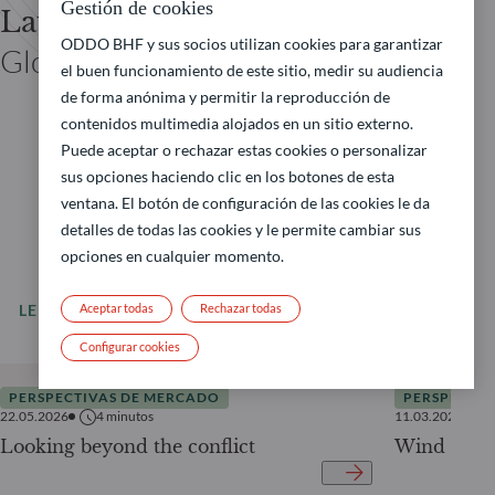
Gestión de cookies
Laurent DENIZE
ODDO BHF y sus socios utilizan cookies para garantizar
Global Co-CIO ODDO BHF
el buen funcionamiento de este sitio, medir su audiencia
de forma anónima y permitir la reproducción de
contenidos multimedia alojados en un sitio externo.
Puede aceptar o rechazar estas cookies o personalizar
sus opciones haciendo clic en los botones de esta
ventana. El botón de configuración de las cookies le da
detalles de todas las cookies y le permite cambiar sus
opciones en cualquier momento.
Aceptar todas
Rechazar todas
LEER MÁS
Todas nuestras noticias
Configurar cookies
PERSPECTIVAS DE MERCADO
PERSPECTIV
22.05.2026
4
minutos
11.03.2025
Looking beyond the conflict
Wind of C