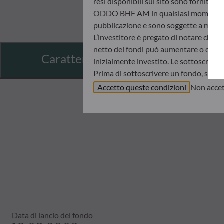
resi disponibili sul sito sono fornite 
ODDO BHF AM in qualsiasi momento senz
pubblicazione e sono soggette a modif
L’investitore è pregato di notare che i 
netto dei fondi può aumentare o diminui
Caratteristiche
inizialmente investito. Le sottoscrizio
Prima di sottoscrivere un fondo, si con
informazioni chiave per l’investitore (K
Accetto queste condizioni
Non accet
ODDO BHF AM non sarà in nessun caso r
informazioni contenute nel presente sit
d’investimento, il proprio orizzonte d
ritenuta responsabile di danni diretti o
I valori patrimoniali netti indicati ne
sull’avviso dell’operazione e sugli estra
Il regime fiscale di un investimento in
raccomanda quindi all’investitore di ri
Data di lancio del fondo