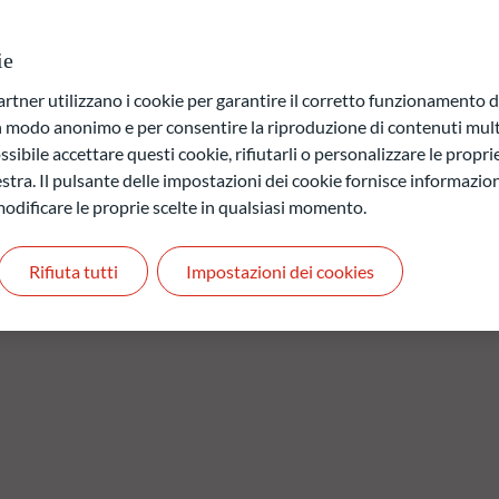
ietà pubbliche o private di tutti i settori. Non vi è alcun limite
 in euro. Il Fondo è un prodotto finanziario che promuove
ie
(1) del regolamento (UE) 2019/2088 del 27 novembre 2019 sulla
ziari (il "regolamento SFDR"). Il suo approccio ESG (Environmental
ner utilizzano i cookie per garantire il corretto funzionamento di
o di ODDO BHF AM.
in modo anonimo e per consentire la riproduzione di contenuti mult
sibile accettare questi cookie, rifiutarli o personalizzare le propri
stra. Il pulsante delle impostazioni dei cookie fornisce informazioni
a di capitale.
odificare le proprie scelte in qualsiasi momento.
 quelli futuri e possono variare nel tempo.
Rifiuta tutti
Impostazioni dei cookies