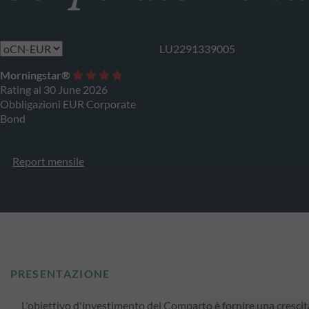
LU2291339005
Morningstar®
Rating al 30 June 2026
Obbligazioni EUR Corporate
Bond
Report mensile
PRESENTAZIONE
L'obiettivo d'investimento del Comparto è fornire una crescit