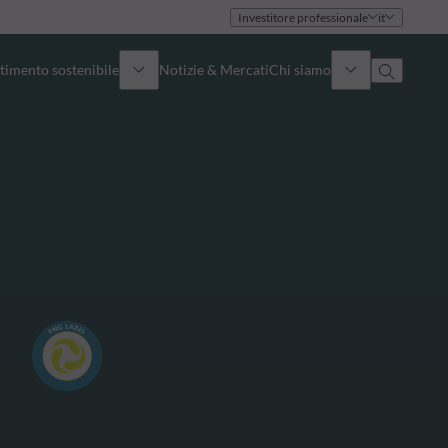
Investitore professionale
it
timento sostenibile
Notizie & Mercati
Chi siamo
Panoramica
Identità
Approccio
Governance
Pubblicazioni
Team vendite
Sedi
Conttati