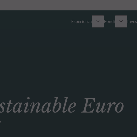
Esperienza
Fondi
Inves
Panoramica
Tutti i fondi
Azionario
Fondi selezionati
Reddito fisso
Come sottoscrivere
ainable Euro
Multi-Asset
Private Assets
d