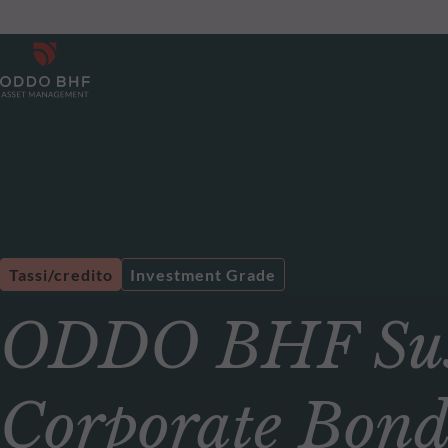
Tassi/credito
Investment Grade
ODDO BHF Sust
Corporate Bon