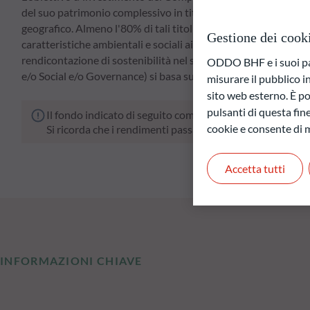
del suo patrimonio complessivo in titoli di debito emessi da soc
geografico. Almeno l'80% di tali titoli di debito è denominato
Gestione dei cook
caratteristiche ambientali e sociali ai sensi dell'articolo 8 
rendicontazione di sostenibilità nel settore dei servizi finan
ODDO BHF e i suoi part
e/o Social e/o Governance) si basa sul modello proprietari
misurare il pubblico 
sito web esterno. È pos
pulsanti di questa fine
Il fondo indicato di seguito comporta un rischio di perdit
cookie e consente di m
Si ricorda che i rendimenti passati non sono indicativi di
Accetta tutti
INFORMAZIONI CHIAVE