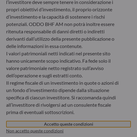
ODDO BHF Asset Management GmbH
l’investitore deve sempre tenere in considerazione i
propri obiettivi d’investimento, il proprio orizzonte
Herzogstraße 15
d’investimento e la capacità di sostenere i rischi
40217 Düsseldorf
potenziali. ODDO BHF AM non potrà inoltre essere
Germania
ritenuta responsabile di danni diretti o indiretti
+49 (0) 211 239 24 01
derivanti dall’utilizzo della presente pubblicazione o
delle informazioni in essa contenute.
Gallusanlage 8
I valori patrimoniali netti indicati nel presente sito
60329 Frankfurt am Main
hanno unicamente scopo indicativo. Fa fede solo il
Germania
valore patrimoniale netto registrato sull’avviso
+49 (0) 69 920 50 0
dell’operazione e sugli estratti conto.
Società di gestione del risparmio autorizzata dal
Bundesanstalt für Finanzdienstleistungsaufsicht (“BaFin”)
Il regime fiscale di un investimento in quote o azioni di
Registro delle imprese : HRB 11971 Tribunale distrettuale
un fondo d’investimento dipende dalla situazione
di Düsseldorf
specifica di ciascun investitore. Si raccomanda quindi
all’investitore di rivolgersi ad un consulente fiscale
prima di eventuali sottoscrizioni.
ODDO BHF Asset Management LUX
Accetto queste condizioni
6, rue Gabriel Lippmann
Non accetto queste condizioni
L-5365 Munsbach