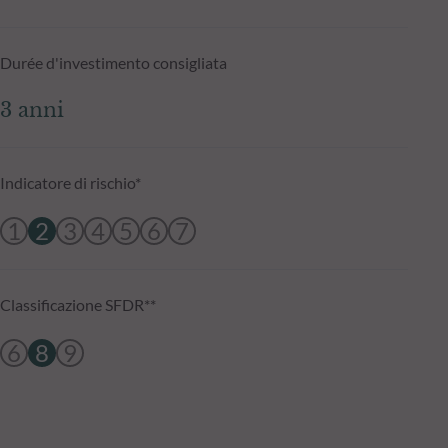
Durée d'investimento consigliata
3 anni
Indicatore di rischio*
1
2
3
4
5
6
7
Classificazione SFDR**
6
8
9