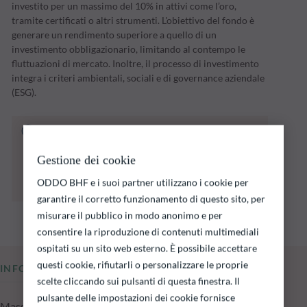
investito per un massimo del 10% in attivi come l’oro,
tramite certificati o altri strumenti. L'obiettivo del fondo è
generare un rendimento superiore a quello di un
investimento obbligazionario, limitando al contempo le
fluttuazioni di mercato. Inoltre, il processo di investimento
integra i criteri ambientali, sociali e di governance aziendale
(ESG).
Il fondo indicato di seguito comporta un
rischio di perdita di capitale.
Si ricorda che i rendimenti passati non sono
Gestione dei cookie
indicativi di quelli futuri e possono variare nel
ODDO BHF e i suoi partner utilizzano i cookie per
tempo.
garantire il corretto funzionamento di questo sito, per
misurare il pubblico in modo anonimo e per
consentire la riproduzione di contenuti multimediali
ospitati su un sito web esterno. È possibile accettare
questi cookie, rifiutarli o personalizzare le proprie
INFORMAZIONI CHIAVE
scelte cliccando sui pulsanti di questa finestra. Il
pulsante delle impostazioni dei cookie fornisce
Masse in gestione del fondo al 04.08.2026