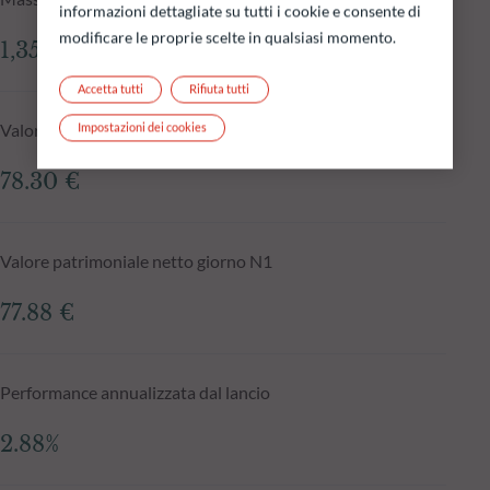
informazioni dettagliate su tutti i cookie e consente di
modificare le proprie scelte in qualsiasi momento.
1,351.60 mln €
Accetta tutti
Rifiuta tutti
Valore patrimoniale netto al 04.08.2026
Impostazioni dei cookies
78.30 €
Valore patrimoniale netto giorno N1
77.88 €
Performance annualizzata dal lancio
2.88%