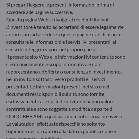
dei fondi trasparente, più comparabile e più facile
Si prega di leggere le presenti informazioni prima di
da comprendere per gli investitori. Articolo 6: Il
accedere alle pagine successive.
team di gestione non prende in considerazione i
Questa pagina Web si rivolge ai residenti italiani.
rischi di sostenibilità o effetti negativi risultanti
L'investitore è tenuto ad accertarsi di essere legalmente
dalle decisioni d’investimento sui fattori legati alla
autorizzato ad accedere a queste pagine e ad di usare e
sostenibilità nel processo decisionale
consultare le informazioni e i servizi ivi presentati, ai
d’investimento. Articolo 8: Il team di gestione
affronta i rischi di sostenibilità integrando criteri
sensi delle leggi in vigore nel proprio paese.
ESG (Ambientali e/o Sociali e/o di Governance) nei
Il presente sito Web e le informazioni ivi contenute sono
suoi processi decisionali d’investimento. Articolo 9:
creati unicamente a scopo informativo e non
Il team di gestione persegue un rigido obiettivo
rappresentano un’offerta o consulenza d’investimento,
d’investimento sostenibile che apporti un
né un invito a sottoscrivere i prodotti e i servizi
contributo significativo nel superare le sfide della
presentati. Le informazioni presenti nel sito o nei
transizione ecologica e affronta i rischi di
documenti resi disponibili sul sito sono fornite
sostenibilità avvalendosi dei rating forniti dal
fornitore di dati ESG esterno della Società di
esclusivamente a scopi indicativi, non hanno valore
gestione.
contrattuale e sono soggette a modifica da parte di
ODDO BHF AM in qualsiasi momento senza preavviso.
Le valutazioni effettuate rispecchiano soltanto
l’opinione dei loro autori alla data di pubblicazione e
sono soggette a modifiche.