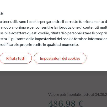
i titoli che presentano uno sconto rispetto al loro valore
 di ridurre tale sconto.
ie
ner utilizzano i cookie per garantire il corretto funzionamento di
a di capitale.
in modo anonimo e per consentire la riproduzione di contenuti mult
 quelli futuri e possono variare nel tempo.
sibile accettare questi cookie, rifiutarli o personalizzare le propri
stra. Il pulsante delle impostazioni dei cookie fornisce informazioni
odificare le proprie scelte in qualsiasi momento.
Rifiuta tutti
Impostazioni dei cookies
Valore patrimoniale netto al 04.08.
486.98 €