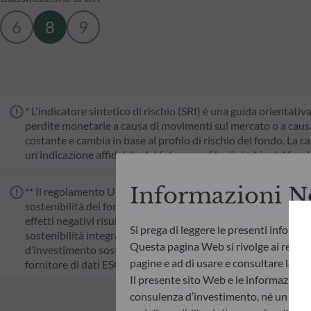
6
8
9
* L'indicatore sintetico di rischio (SRI) è una guida orientativ
perdite monetarie a causa di movimenti sul mercato o a causa 
costante e cambia in base al profilo di rischio del fondo. La cat
un'indicazione affidabile del futuro profilo di rischio del fon
Informazioni N
** Il regolamento UE sull'informativa di sostenibilità nel sett
sostenibilità dei fondi trasparente, più comparabile e più faci
effetti negativi risultanti dalle decisioni d’investimento sui fa
Si prega di leggere le presenti informa
sostenibilità integrando criteri ESG (Ambientali e/o Sociali e
Questa pagina Web si rivolge ai residen
d’investimento sostenibile che apporti un contributo significat
pagine e ad di usare e consultare le info
fornitore di dati ESG esterno della Società di gestione.
Il presente sito Web e le informazioni
consulenza d’investimento, né un invito