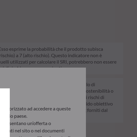
. Esso esprime la probabilità che il prodotto subisca
schio) a 7 (alto rischio). Questo indicatore non è
quelli utilizzati per calcolare il SRI, potrebbero non essere
ni di rischio saranno raggiunti.
Europea che ha lo scopo di rendere il profilo di
e non prende in considerazione i rischi di sostenibilità o
. Articolo 8: Il team di gestione affronta i rischi di
colo 9: Il team di gestione persegue un rigido obiettivo
te autorizzato ad accedere a queste
chi di sostenibilità avvalendosi dei rating forniti dal
 proprio paese.
appresentano un’offerta o
presenti nel sito o nei documenti