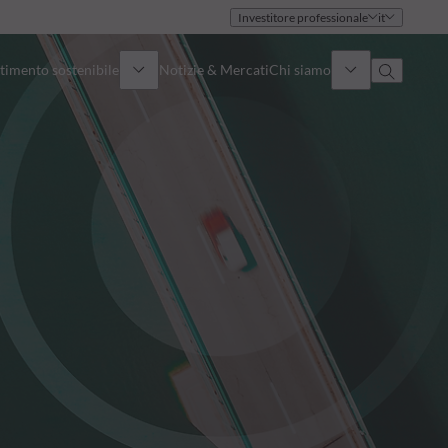
Investitore professionale
it
timento sostenibile
Notizie & Mercati
Chi siamo
Panoramica
Identità
Approccio
Governance
Pubblicazioni
Team vendite
Sedi
Conttati