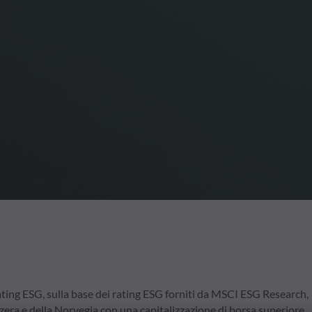
 rating ESG, sulla base dei rating ESG forniti da MSCI ESG Research,
zzera e della Norvegia con una capitalizzazione di borsa superiore