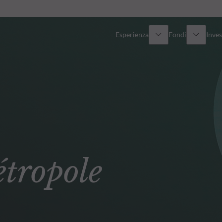
Esperienza
Fondi
Inves
Panoramica
Tutti i fondi
Azionario
Fondi selezionati
Reddito fisso
Come sottoscrivere
ropole
Multi-Asset
Private Assets