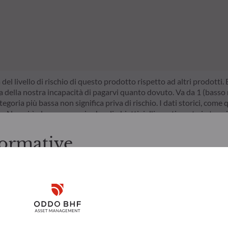
a del livello di rischio di questo prodotto rispetto ad altri prodotti
della nostra incapacità di pagarvi quanto dovuto. Va da 1 (basso ri
egoria più bassa non significa priva di rischio. I dati storici, come 
do. Non vi è alcuna garanzia che gli obiettivi d'investimento in termi
ormative
ore dei servizi finanziari (SFDR) è un insieme di regole dell'Unione 
le da comprendere per gli investitori. Articolo 6: Il team di gestion
ttori legati alla sostenibilità nel processo decisionale d’investimento
zioni prima di accedere alle pagine successive.
/o di Governance) nei suoi processi decisionali d’investimento. Arti
ti italiani. L'investitore è tenuto ad accertarsi di essere legalmen
ivo nel superare le sfide della transizione ecologica e affronta i ris
Disclaimer
rmazioni e i servizi ivi presentati, ai sensi delle leggi in vigore nel
 ivi contenute sono creati unicamente a scopo informativo e non r
 a sottoscrivere i prodotti e i servizi presentati. Le informazioni 
Remember me for 30 days