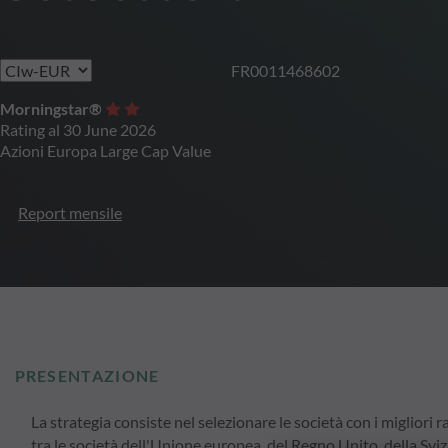
FR0011468602
Morningstar®
Rating al 30 June 2026
Azioni Europa Large Cap Value
Report mensile
PRESENTAZIONE
La strategia consiste nel selezionare le società con i migliori
tra le società dell'Unione europea, del Regno Unito, della Svi