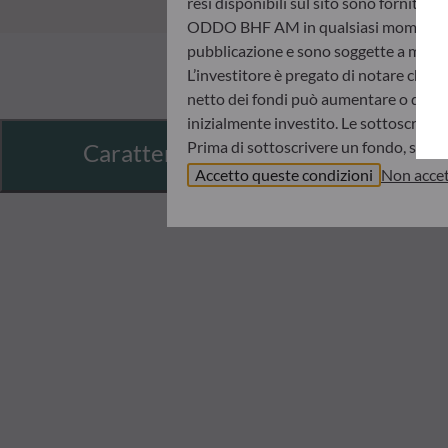
resi disponibili sul sito sono fornite 
ODDO BHF AM in qualsiasi momento senz
pubblicazione e sono soggette a modif
L’investitore è pregato di notare che i 
netto dei fondi può aumentare o diminui
inizialmente investito. Le sottoscrizio
Prima di sottoscrivere un fondo, si con
Caratteristiche
informazioni chiave per l’investitore (K
Accetto queste condizioni
Non accet
ODDO BHF AM non sarà in nessun caso r
informazioni contenute nel presente sit
d’investimento, il proprio orizzonte d
ritenuta responsabile di danni diretti o
I valori patrimoniali netti indicati ne
sull’avviso dell’operazione e sugli estra
Il regime fiscale di un investimento in
raccomanda quindi all’investitore di ri