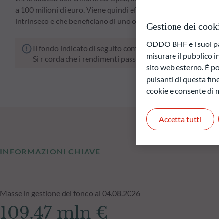
a 100 milioni di euro. Viene quindi effettuata una selezione de
intrinseco e che beneficiano di uno o più catalizzatori in grado
Gestione dei cook
ODDO BHF e i suoi part
Il fondo indicato di seguito comporta un rischio di perdit
misurare il pubblico 
Si ricorda che i rendimenti passati non sono indicativi di
sito web esterno. È pos
pulsanti di questa fine
cookie e consente di m
Accetta tutti
INFORMAZIONI CHIAVE
Masse in gestione del fondo al 04.08.2026
109.47 mln €