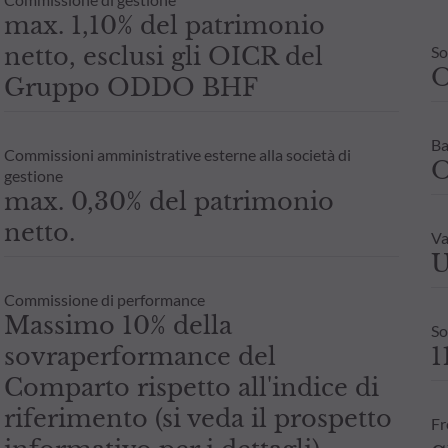
max. 1,10% del patrimonio
netto, esclusi gli OICR del
So
Gruppo ODDO BHF
Ba
Commissioni amministrative esterne alla società di
O
gestione
max. 0,30% del patrimonio
netto.
Va
U
Commissione di performance
Massimo 10% della
So
sovraperformance del
1
Comparto rispetto all'indice di
riferimento (si veda il prospetto
Fr