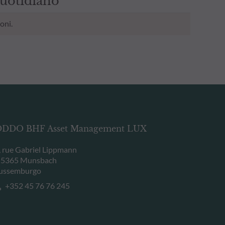
uotidiano
oni.
DDO BHF Asset Management LUX
, rue Gabriel Lippmann
-5365 Munsbach
ussemburgo
+352 45 76 76 245