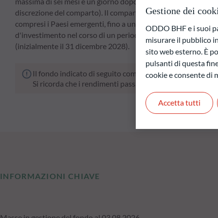
massima di sei mesi e un giorno dopo il 31 dicembre 2028 (sca
Gestione dei cook
discrezione del comparto). Il comparto può detenere titoli di e
compresi i Paesi emergenti, fino a un massimo del 40% del pat
ODDO BHF e i suoi part
d'investimento nel corso di un periodo d'investimento fino a u
misurare il pubblico 
(inizialmente il 31 dicembre 2028).
sito web esterno. È pos
pulsanti di questa fine
Il fondo indicato di seguito comporta un rischio di perdit
cookie e consente di m
Si ricorda che i rendimenti passati non sono indicativi di
Accetta tutti
INFORMAZIONI CHIAVE
Masse in gestione del fondo al 03.08.2026