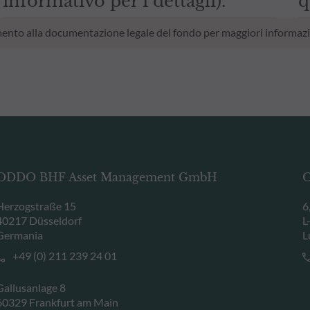
informativo per i dettagli).
q
erimento alla documentazione legale del fondo per maggiori informazi
ODDO BHF Asset Management GmbH
O
Herzogstraße 15
6
40217 Düsseldorf
L
Germania
L
+49 (0) 211 239 24 01
Gallusanlage 8
60329 Frankfurt am Main