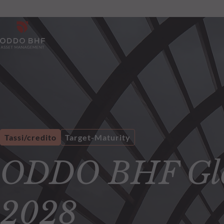
Tassi/credito
Target-Maturity
ODDO BHF Glo
2028