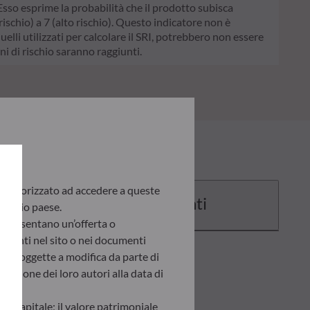
. Esso esprime la probabilità che il prodotto subisca
schio) a 7 (alto rischio). Questo indicatore non è
quelli utilizzati per calcolare il SRI, potrebbero non essere
ni di rischio saranno raggiunti.
te autorizzato ad accedere a queste
Documenti
 proprio paese.
appresentano un’offerta o
presenti nel sito o nei documenti
ono soggette a modifica da parte di
inione dei loro autori alla data di
del capitale; il valore patrimoniale