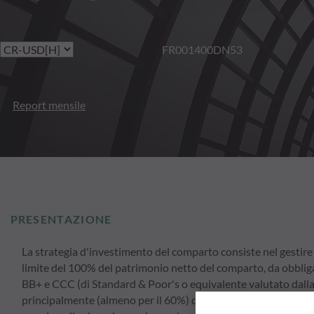
FR001400DN53
Report mensile
PRESENTAZIONE
La strategia d'investimento del comparto consiste nel gestire u
limite del 100% del patrimonio netto del comparto, da obblig
BB+ e CCC (di Standard & Poor's o equivalente valutato dalla 
principalmente (almeno per il 60%) da società emittenti con