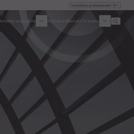
Investitore professionale
it
timento sostenibile
Notizie & Mercati
Chi siamo
Panoramica
Identità
Approccio
Governance
Pubblicazioni
Team vendite
Sedi
Conttati