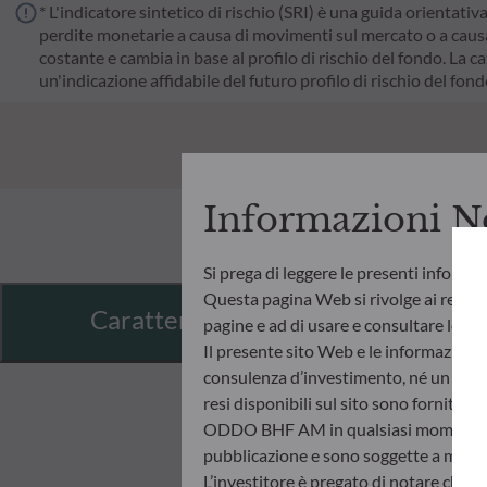
* L'indicatore sintetico di rischio (SRI) è una guida orientativ
perdite monetarie a causa di movimenti sul mercato o a causa 
costante e cambia in base al profilo di rischio del fondo. La cat
un'indicazione affidabile del futuro profilo di rischio del fon
Informazioni N
Si prega di leggere le presenti informa
Questa pagina Web si rivolge ai residen
Caratteristiche
pagine e ad di usare e consultare le info
Il presente sito Web e le informazioni
consulenza d’investimento, né un invito
resi disponibili sul sito sono fornite 
ODDO BHF AM in qualsiasi momento senz
pubblicazione e sono soggette a modif
L’investitore è pregato di notare che i 