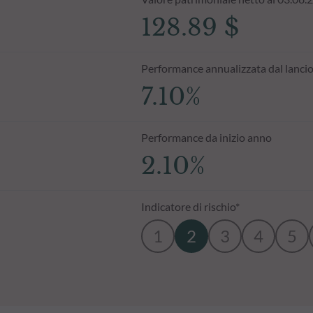
128.89 $
Performance annualizzata dal lanci
7.10%
Performance da inizio anno
2.10%
Indicatore di rischio*
1
2
3
4
5