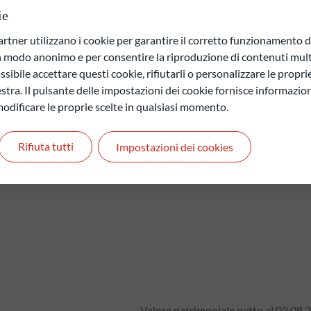
denza finale del prodotto o opzioni di rimborso anticipato a
ie
mittenti istituzionali con sede legale al di fuori dell'OCSE,
rimonio netto. Il comparto attuerà la propria strategia
ner utilizzano i cookie per garantire il corretto funzionamento di
na data di scadenza stabilita dalla Società di gestione
in modo anonimo e per consentire la riproduzione di contenuti mult
sibile accettare questi cookie, rifiutarli o personalizzare le propri
stra. Il pulsante delle impostazioni dei cookie fornisce informazioni
a di capitale.
odificare le proprie scelte in qualsiasi momento.
 quelli futuri e possono variare nel tempo.
Rifiuta tutti
Impostazioni dei cookies
Valore patrimoniale netto al 03.08.