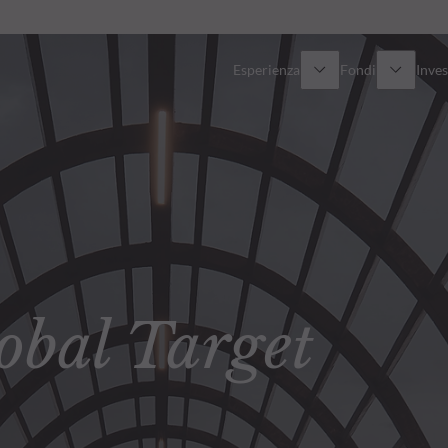
Esperienza
Fondi
Inves
Panoramica
Tutti i fondi
Azionario
Fondi selezionati
Reddito fisso
Come sottoscrivere
bal Target
Multi-Asset
Private Assets