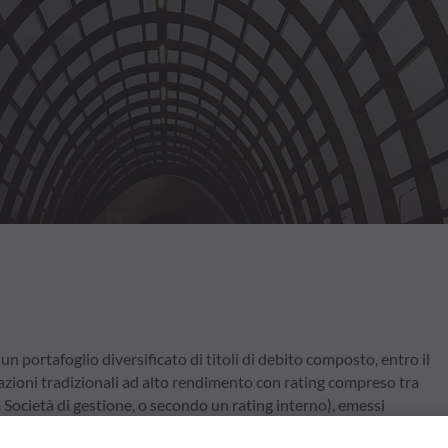
n portafoglio diversificato di titoli di debito composto, entro il
azioni tradizionali ad alto rendimento con rating compreso tra
Società di gestione, o secondo un rating interno), emessi
 sede legale in un Paese membro dell'OCSE e con una scadenza