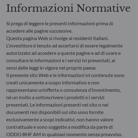
Informazioni Normative
Si prega di leggere le presenti informazioni prima di
accedere alle pagine successive.
Questa pagina Web si rivolge ai residenti italiani.
L'investitore è tenuto ad accertarsi di essere legalmente
autorizzato ad accedere a queste pagine e ad di usare e
consultare le informazioni e i servizi ivi presentati, ai
sensi delle leggi in vigore nel proprio paese.
Il presente sito Web e le informazioni ivi contenute sono
creati unicamente a scopo informativo e non
ODDO BHF Asset Management SAS*
rappresentano un’offerta o consulenza d’investimento,
12 boulevard de la Madeleine
né un invito a sottoscrivere i prodotti e i servizi
75440 Paris Cedex 09
presentati. Le informazioni presenti nel sito o nei
Francia
documenti resi disponibili sul sito sono fornite
+33 1 44 51 80 28
esclusivamente a scopi indicativi, non hanno valore
Società di gestione del risparmio autorizzata dall’Autorité
contrattuale e sono soggette a modifica da parte di
des Marchés Financiers con il n. GP99011
ODDO BHF AM in qualsiasi momento senza preavviso.
* Entidad responsable del sitio web