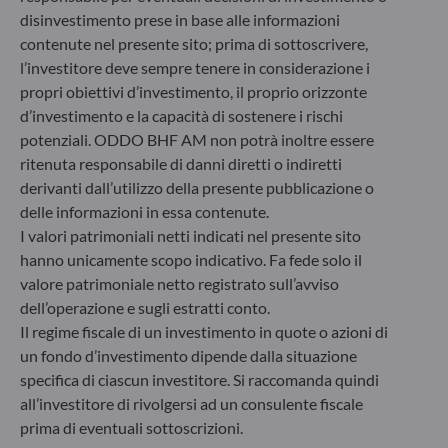
disinvestimento prese in base alle informazioni
6, rue Gabriel Lippmann
contenute nel presente sito; prima di sottoscrivere,
L-5365 Munsbach
l’investitore deve sempre tenere in considerazione i
Lussemburgo
propri obiettivi d’investimento, il proprio orizzonte
+352 45 76 76 245
d’investimento e la capacità di sostenere i rischi
Società di gestione patrimoniale approvata dalla
potenziali. ODDO BHF AM non potrà inoltre essere
Commission de Surveillance du Secteur Financier (CSSF) –
Registro commerciale: B 29891
ritenuta responsabile di danni diretti o indiretti
derivanti dall’utilizzo della presente pubblicazione o
delle informazioni in essa contenute.
Comunicazione sulle sanzioni dell'UE contro la Russia
I valori patrimoniali netti indicati nel presente sito
hanno unicamente scopo indicativo. Fa fede solo il
Nel quadro delle sanzioni adottate dall’Unione europea per
valore patrimoniale netto registrato sull’avviso
reagire alla crisi ucraina, Le comunichiamo che,
considerando le disposizioni dei regolamenti UE
dell’operazione e sugli estratti conto.
n°833/2014 e UE n°398/2022, la sottoscrizione di quote di
Il regime fiscale di un investimento in quote o azioni di
fondi gestiti dalla Società di Gestione è vietata ai cittadini
un fondo d’investimento dipende dalla situazione
russi o bielorussi, a chiunque risieda fisicamente in Russia o
specifica di ciascun investitore. Si raccomanda quindi
in Bielorussia o a qualsiasi persona giuridica, entità o
all’investitore di rivolgersi ad un consulente fiscale
organismo costituito in Russia o in Bielorussia, ad eccezione
prima di eventuali sottoscrizioni.
dei cittadini di uno Stato membro dell’Unione europea e