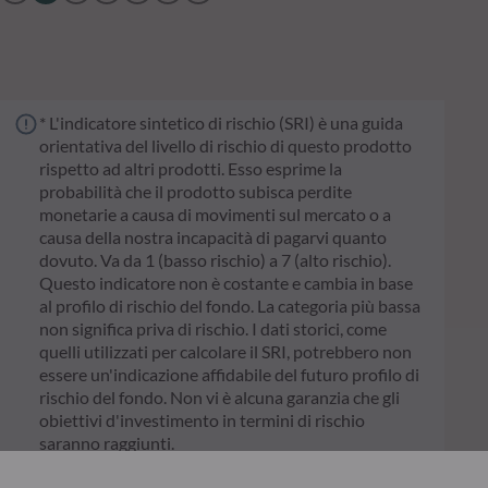
* L'indicatore sintetico di rischio (SRI) è una guida
orientativa del livello di rischio di questo prodotto
rispetto ad altri prodotti. Esso esprime la
probabilità che il prodotto subisca perdite
monetarie a causa di movimenti sul mercato o a
causa della nostra incapacità di pagarvi quanto
dovuto. Va da 1 (basso rischio) a 7 (alto rischio).
Questo indicatore non è costante e cambia in base
al profilo di rischio del fondo. La categoria più bassa
non significa priva di rischio. I dati storici, come
quelli utilizzati per calcolare il SRI, potrebbero non
essere un'indicazione affidabile del futuro profilo di
rischio del fondo. Non vi è alcuna garanzia che gli
obiettivi d'investimento in termini di rischio
saranno raggiunti.