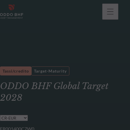
Tassi/credito
Target-Maturity
ODDO BHF Global Target
2028
FR001400C7W0