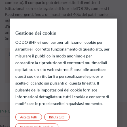
comparto). Il comparto può detenere titoli di emittenti
istituzionali con sede legale al di fuori dell'OCSE, compresi i
Paesi emergenti, fino a un massimo del 40% del patrimonio
netto. Il comparto attuerà la propria strategia
d'investimento nel corso di un periodo d'investimento fino a
una data di scadenza stabilita dalla Società di gestione
Gestione dei cookie
(inizialmente il 31 dicembre 2028).
ODDO BHF e i suoi partner utilizzano i cookie per
garantire il corretto funzionamento di questo sito, per
Il fondo indicato di seguito comporta un
misurare il pubblico in modo anonimo e per
rischio di perdita di capitale.
consentire la riproduzione di contenuti multimediali
Si ricorda che i rendimenti passati non sono
ospitati su un sito web esterno. È possibile accettare
indicativi di quelli futuri e possono variare nel
questi cookie, rifiutarli o personalizzare le proprie
tempo.
scelte cliccando sui pulsanti di questa finestra. Il
pulsante delle impostazioni dei cookie fornisce
informazioni dettagliate su tutti i cookie e consente di
modificare le proprie scelte in qualsiasi momento.
INFORMAZIONI CHIAVE
Accetta tutti
Rifiuta tutti
Masse in gestione del fondo al 05.08.2026
Impostazioni dei cookies