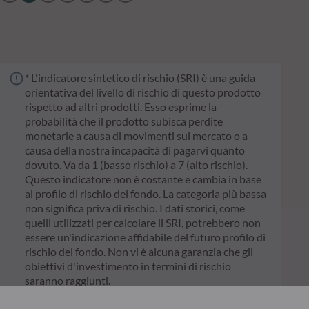
* L'indicatore sintetico di rischio (SRI) è una guida
orientativa del livello di rischio di questo prodotto
rispetto ad altri prodotti. Esso esprime la
probabilità che il prodotto subisca perdite
monetarie a causa di movimenti sul mercato o a
causa della nostra incapacità di pagarvi quanto
dovuto. Va da 1 (basso rischio) a 7 (alto rischio).
Questo indicatore non è costante e cambia in base
al profilo di rischio del fondo. La categoria più bassa
non significa priva di rischio. I dati storici, come
quelli utilizzati per calcolare il SRI, potrebbero non
essere un'indicazione affidabile del futuro profilo di
rischio del fondo. Non vi è alcuna garanzia che gli
obiettivi d'investimento in termini di rischio
saranno raggiunti.