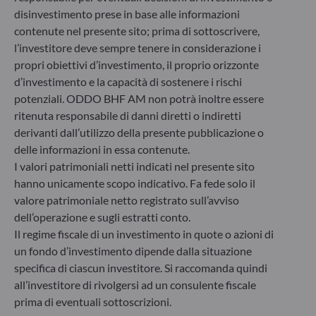
disinvestimento prese in base alle informazioni
6, rue Gabriel Lippmann
contenute nel presente sito; prima di sottoscrivere,
L-5365 Munsbach
l’investitore deve sempre tenere in considerazione i
Lussemburgo
propri obiettivi d’investimento, il proprio orizzonte
+352 45 76 76 245
d’investimento e la capacità di sostenere i rischi
Società di gestione patrimoniale approvata dalla
potenziali. ODDO BHF AM non potrà inoltre essere
Commission de Surveillance du Secteur Financier (CSSF) –
Registro commerciale: B 29891
ritenuta responsabile di danni diretti o indiretti
derivanti dall’utilizzo della presente pubblicazione o
delle informazioni in essa contenute.
Comunicazione sulle sanzioni dell'UE contro la Russia
I valori patrimoniali netti indicati nel presente sito
hanno unicamente scopo indicativo. Fa fede solo il
Nel quadro delle sanzioni adottate dall’Unione europea per
valore patrimoniale netto registrato sull’avviso
reagire alla crisi ucraina, Le comunichiamo che,
considerando le disposizioni dei regolamenti UE
dell’operazione e sugli estratti conto.
n°833/2014 e UE n°398/2022, la sottoscrizione di quote di
Il regime fiscale di un investimento in quote o azioni di
fondi gestiti dalla Società di Gestione è vietata ai cittadini
un fondo d’investimento dipende dalla situazione
russi o bielorussi, a chiunque risieda fisicamente in Russia o
specifica di ciascun investitore. Si raccomanda quindi
in Bielorussia o a qualsiasi persona giuridica, entità o
all’investitore di rivolgersi ad un consulente fiscale
organismo costituito in Russia o in Bielorussia, ad eccezione
prima di eventuali sottoscrizioni.
dei cittadini di uno Stato membro dell’Unione europea e