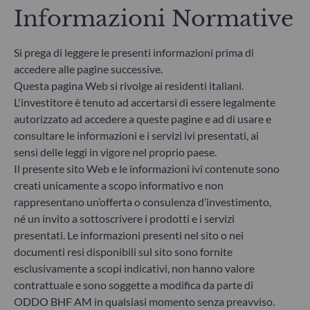
Informazioni Normative
Si prega di leggere le presenti informazioni prima di
accedere alle pagine successive.
Questa pagina Web si rivolge ai residenti italiani.
L'investitore è tenuto ad accertarsi di essere legalmente
autorizzato ad accedere a queste pagine e ad di usare e
consultare le informazioni e i servizi ivi presentati, ai
sensi delle leggi in vigore nel proprio paese.
Il presente sito Web e le informazioni ivi contenute sono
creati unicamente a scopo informativo e non
ODDO BHF Asset Management SAS*
rappresentano un’offerta o consulenza d’investimento,
12 boulevard de la Madeleine
né un invito a sottoscrivere i prodotti e i servizi
75440 Paris Cedex 09
presentati. Le informazioni presenti nel sito o nei
Francia
documenti resi disponibili sul sito sono fornite
+33 1 44 51 80 28
esclusivamente a scopi indicativi, non hanno valore
Società di gestione del risparmio autorizzata dall’Autorité
contrattuale e sono soggette a modifica da parte di
des Marchés Financiers con il n. GP99011
ODDO BHF AM in qualsiasi momento senza preavviso.
* Entidad responsable del sitio web