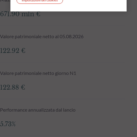
671.90 mln €
Valore patrimoniale netto al 05.08.2026
122.92 €
Valore patrimoniale netto giorno N1
122.88 €
Performance annualizzata dal lancio
5.73%