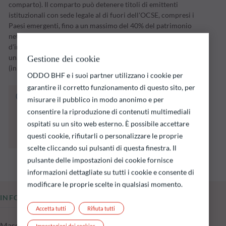
comparto). Il comparto può detenere titoli di emittenti
istituzionali con sede legale al di fuori dell'OCSE, compresi i
Paesi emergenti, fino a un massimo del 40% del patrimonio
netto. Il comparto attuerà la propria strategia
d'investimento nel corso di un periodo d'investimento fino a
una data di scadenza stabilita dalla Società di gestione
Gestione dei cookie
(inizialmente il 31 dicembre 2028).
ODDO BHF e i suoi partner utilizzano i cookie per
garantire il corretto funzionamento di questo sito, per
Il fondo indicato di seguito comporta un
misurare il pubblico in modo anonimo e per
rischio di perdita di capitale.
consentire la riproduzione di contenuti multimediali
Si ricorda che i rendimenti passati non sono
ospitati su un sito web esterno. È possibile accettare
indicativi di quelli futuri e possono variare nel
questi cookie, rifiutarli o personalizzare le proprie
tempo.
scelte cliccando sui pulsanti di questa finestra. Il
pulsante delle impostazioni dei cookie fornisce
informazioni dettagliate su tutti i cookie e consente di
modificare le proprie scelte in qualsiasi momento.
INFORMAZIONI CHIAVE
Accetta tutti
Rifiuta tutti
Masse in gestione del fondo al 05.08.2026
Impostazioni dei cookies