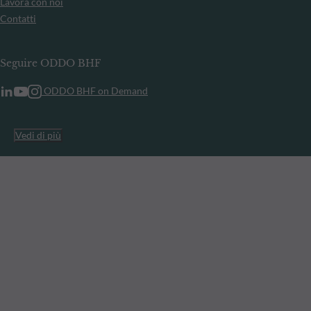
Lavora con noi
Contatti
Seguire ODDO BHF
ODDO BHF on Demand
Vedi di più