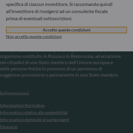
Comunicazione sulle sanzioni dell'UE contro la Russia
specifica di ciascun investitore. Si raccomanda quindi
all’investitore di rivolgersi ad un consulente fiscale
Nel quadro delle sanzioni adottate dall’Unione europea per
prima di eventuali sottoscrizioni.
reagire alla crisi ucraina, Le comunichiamo che,
considerando le disposizioni dei regolamenti UE
Accetto queste condizioni
n°833/2014 e UE n°398/2022, la sottoscrizione di quote di
Non accetto queste condizioni
fondi gestiti dalla Società di Gestione è vietata ai cittadini
russi o bielorussi, a chiunque risieda fisicamente in Russia o
in Bielorussia o a qualsiasi persona giuridica, entità o
organismo costituito in Russia o in Bielorussia, ad eccezione
dei cittadini di uno Stato membro dell’Unione europea e
delle persone fisiche in possesso di un permesso di
soggiorno provvisorio o permanente in uno Stato membro.
Informazioni
Informazioni Normative
Informativa relativa alla sostenibilità
Informazioni destinate ai partecipanti
Glossario