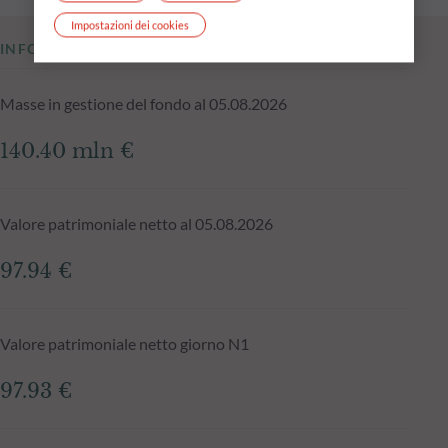
Impostazioni dei cookies
INFORMAZIONI CHIAVE
Masse in gestione del fondo al 05.08.2026
140.40 mln €
Valore patrimoniale netto al 05.08.2026
97.94 €
Valore patrimoniale netto giorno N1
97.93 €