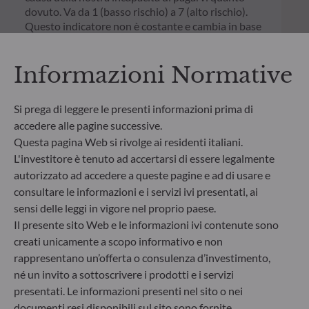
dovuto. Va da 1 (basso rischio) a 7 (alto rischio).
Questo indicatore non è costante e cambia in base
al profilo di rischio del fondo. La categoria più bassa
non significa priva di rischio. I dati storici, come
Informazioni Normative
quelli utilizzati per calcolare il SRI, potrebbero non
essere un'indicazione affidabile del futuro profilo di
rischio del fondo. Non vi è alcuna garanzia che gli
Si prega di leggere le presenti informazioni prima di
obiettivi d'investimento in termini di rischio
accedere alle pagine successive.
saranno raggiunti.
Questa pagina Web si rivolge ai residenti italiani.
L'investitore è tenuto ad accertarsi di essere legalmente
autorizzato ad accedere a queste pagine e ad di usare e
consultare le informazioni e i servizi ivi presentati, ai
sensi delle leggi in vigore nel proprio paese.
Il presente sito Web e le informazioni ivi contenute sono
creati unicamente a scopo informativo e non
rappresentano un’offerta o consulenza d’investimento,
né un invito a sottoscrivere i prodotti e i servizi
presentati. Le informazioni presenti nel sito o nei
documenti resi disponibili sul sito sono fornite