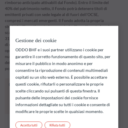
rimborso anticipato attivabili dal Fondo). Entro il limite del
40% del patrimonio netto, il Fondo potrà detenere titoli di
emittenti privati con sede legale al di fuori dell'OCSE,
compresi i mercati emergenti. Il Fondo adotta la propria
strategia d'investimento in un periodo d'investimento la cui
scadenza è fissata dalla Società di gestione (inizialmente, il
31 dicembre 2026). La strategia non si limita alla detenzione
Gestione dei cookie
di obbligazioni; la Società di gestione potrà effettuare
ODDO BHF e i suoi partner utilizzano i cookie per
operazioni tattiche in portafoglio, qualora si presentino
nuove opportunità di mercato o venga rilevato un aumento
garantire il corretto funzionamento di questo sito, per
del rischio di insolvenza a termine di uno degli emittenti in
misurare il pubblico in modo anonimo e per
portafoglio.
consentire la riproduzione di contenuti multimediali
ospitati su un sito web esterno. È possibile accettare
Il fondo indicato di seguito comporta un
questi cookie, rifiutarli o personalizzare le proprie
rischio di perdita di capitale.
scelte cliccando sui pulsanti di questa finestra. Il
Si ricorda che i rendimenti passati non sono
pulsante delle impostazioni dei cookie fornisce
indicativi di quelli futuri e possono variare nel
informazioni dettagliate su tutti i cookie e consente di
tempo.
modificare le proprie scelte in qualsiasi momento.
Accetta tutti
Rifiuta tutti