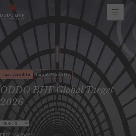
Tassi/credito
Target-Maturity
ODDO BHF Global Target
2026
FR0013426681