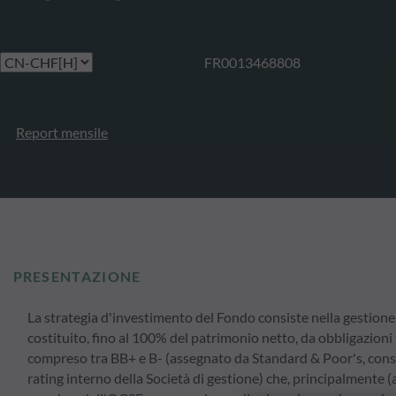
FR0013468808
Report mensile
PRESENTAZIONE
La strategia d'investimento del Fondo consiste nella gestione d
costituito, fino al 100% del patrimonio netto, da obbligazioni 
compreso tra BB+ e B- (assegnato da Standard & Poor's, cons
rating interno della Società di gestione) che, principalmente (