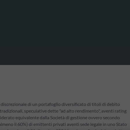
iscrezionale di un portafoglio diversificato di titoli di debito
tradizionali, speculative dette "ad alto rendimento", aventi rating
iderato equivalente dalla Società di gestione ovvero secondo
almeno il 60%) di emittenti privati aventi sede legale in uno Stato