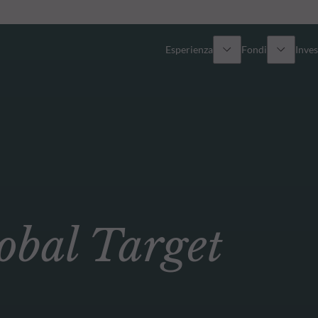
Esperienza
Fondi
Inves
Panoramica
Tutti i fondi
Azionario
Fondi selezionati
Reddito fisso
Come sottoscrivere
bal Target
Multi-Asset
Private Assets