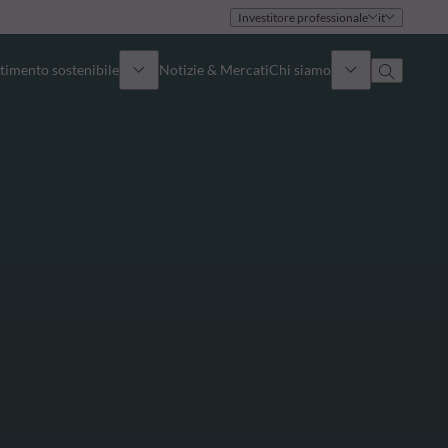
Investitore professionale
it
timento sostenibile
Notizie & Mercati
Chi siamo
Panoramica
Identità
Approccio
Governance
Pubblicazioni
Team vendite
Sedi
Conttati