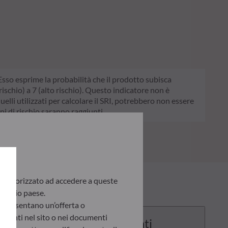
. Esso esprime la probabilità che il prodotto subisca
schio) a 7 (alto rischio). Questo indicatore non è
quelli utilizzati per calcolare il SRI, potrebbero non essere
ni di rischio saranno raggiunti.
te autorizzato ad accedere a queste
 proprio paese.
appresentano un’offerta o
presenti nel sito o nei documenti
Documenti