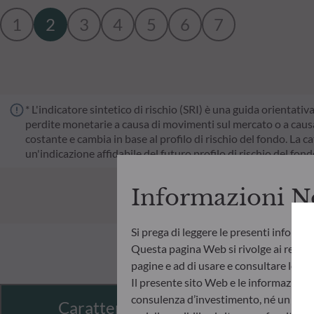
1
2
3
4
5
6
7
* L'indicatore sintetico di rischio (SRI) è una guida orientativ
perdite monetarie a causa di movimenti sul mercato o a causa 
costante e cambia in base al profilo di rischio del fondo. La cat
un'indicazione affidabile del futuro profilo di rischio del fon
Informazioni N
Si prega di leggere le presenti informa
Questa pagina Web si rivolge ai residen
pagine e ad di usare e consultare le info
Il presente sito Web e le informazioni
consulenza d’investimento, né un invito
Caratteristiche