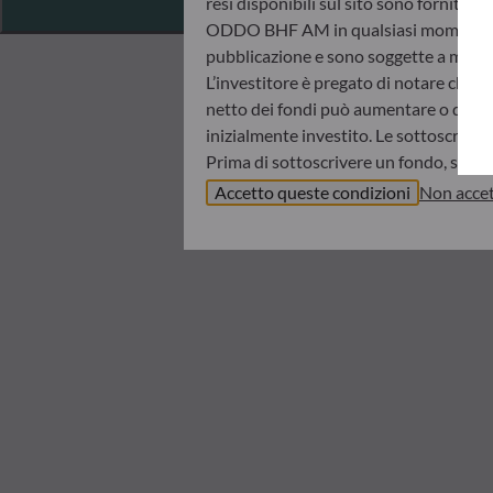
resi disponibili sul sito sono fornite 
ODDO BHF AM in qualsiasi momento senz
pubblicazione e sono soggette a modif
L’investitore è pregato di notare che i 
netto dei fondi può aumentare o diminui
inizialmente investito. Le sottoscrizio
Prima di sottoscrivere un fondo, si con
informazioni chiave per l’investitore (K
Accetto queste condizioni
Non accet
ODDO BHF AM non sarà in nessun caso r
informazioni contenute nel presente sit
d’investimento, il proprio orizzonte d
ritenuta responsabile di danni diretti o
I valori patrimoniali netti indicati ne
sull’avviso dell’operazione e sugli estra
Il regime fiscale di un investimento in
raccomanda quindi all’investitore di ri