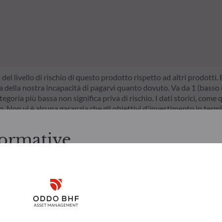
a del livello di rischio di questo prodotto rispetto ad altri prodotti
della nostra incapacità di pagarvi quanto dovuto. Va da 1 (basso ri
egoria più bassa non significa priva di rischio. I dati storici, come 
do. Non vi è alcuna garanzia che gli obiettivi d'investimento in termi
ormative
zioni prima di accedere alle pagine successive.
ti italiani. L'investitore è tenuto ad accertarsi di essere legalmen
Disclaimer
rmazioni e i servizi ivi presentati, ai sensi delle leggi in vigore nel
 ivi contenute sono creati unicamente a scopo informativo e non r
 a sottoscrivere i prodotti e i servizi presentati. Le informazioni 
Rischi
Team
Remember me for 30 days