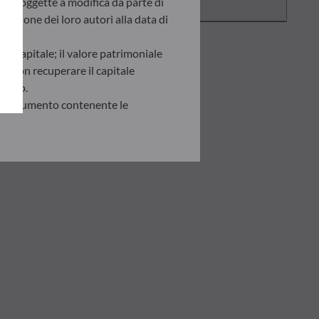
ono soggette a modifica da parte di
inione dei loro autori alla data di
del capitale; il valore patrimoniale
ro non recuperare il capitale
gnoto.
e il documento contenente le
ndere i rischi potenziali.
isinvestimento prese in base alle
iderazione i propri obiettivi
 BHF AM non potrà inoltre essere
lle informazioni in essa contenute.
alore patrimoniale netto registrato
pecifica di ciascun investitore. Si