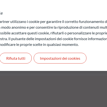
massimo dopo il 31 dicembre 2026 (scadenza finale del prodotto o
limite del 40% del patrimonio netto, il Fondo potrà detenere titoli
presi i mercati emergenti. Il Fondo adotta la propria strategia
ie
fissata dalla Società di gestione (inizialmente, il 31 dicembre
ner utilizzano i cookie per garantire il corretto funzionamento di
i; la Società di gestione potrà effettuare operazioni tattiche in
in modo anonimo e per consentire la riproduzione di contenuti mult
to o venga rilevato un aumento del rischio di insolvenza a
sibile accettare questi cookie, rifiutarli o personalizzare le propri
stra. Il pulsante delle impostazioni dei cookie fornisce informazioni
odificare le proprie scelte in qualsiasi momento.
a di capitale.
 quelli futuri e possono variare nel tempo.
Rifiuta tutti
Impostazioni dei cookies