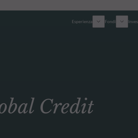
Esperienza
Fondi
Inves
Panoramica
Tutti i fondi
Azionario
Fondi selezionati
Reddito fisso
Come sottoscrivere
al Credit
Multi-Asset
Private Assets