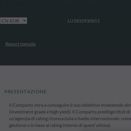
LU1833930651
Report mensile
PRESENTAZIONE
Il Comparto mira a conseguire il suo obiettivo investendo alme
(investment grade e high yield). Il Comparto predilige titoli d
un'agenzia di rating riconosciuta a livello internazionale, c
gestione o in base al rating interno di quest'ultima).