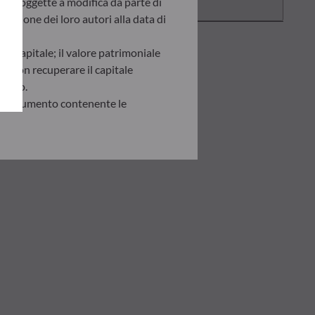
ono soggette a modifica da parte di
inione dei loro autori alla data di
del capitale; il valore patrimoniale
ro non recuperare il capitale
gnoto.
e il documento contenente le
ndere i rischi potenziali.
isinvestimento prese in base alle
iderazione i propri obiettivi
 BHF AM non potrà inoltre essere
lle informazioni in essa contenute.
alore patrimoniale netto registrato
pecifica di ciascun investitore. Si