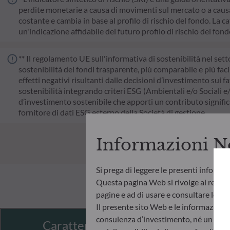
perdite monetarie a causa di movimenti sul mercato o a causa 
costante e cambia in base al profilo di rischio del fondo. La cat
un'indicazione affidabile del futuro profilo di rischio del fon
** Il regolamento UE sull'informativa di sostenibilità nel sett
sostenibilità dei fondi trasparente, più comparabile e più faci
effetti negativi risultanti dalle decisioni d’investimento sui fa
sostenibilità integrando criteri ESG (Ambientali e/o Sociali e
d’investimento sostenibile che apporti un contributo significat
fornitore di dati ESG esterno della Società di gestione.
Informazioni N
Si prega di leggere le presenti informa
Questa pagina Web si rivolge ai residen
pagine e ad di usare e consultare le info
Il presente sito Web e le informazioni
consulenza d’investimento, né un invito
Caratteristiche