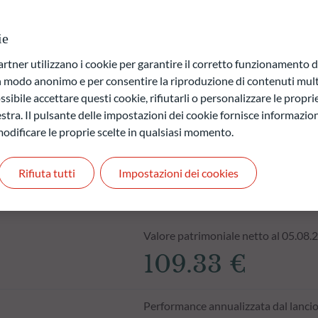
a di capitale.
ie
 quelli futuri e possono variare nel tempo.
ner utilizzano i cookie per garantire il corretto funzionamento di
in modo anonimo e per consentire la riproduzione di contenuti mult
sibile accettare questi cookie, rifiutarli o personalizzare le propri
stra. Il pulsante delle impostazioni dei cookie fornisce informazioni
odificare le proprie scelte in qualsiasi momento.
Rifiuta tutti
Impostazioni dei cookies
Valore patrimoniale netto al 05.08.
109.33 €
Performance annualizzata dal lanci