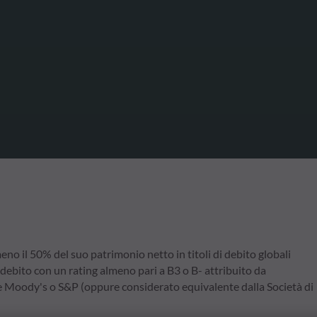
no il 50% del suo patrimonio netto in titoli di debito globali
i debito con un rating almeno pari a B3 o B- attribuito da
ome Moody's o S&P (oppure considerato equivalente dalla Società di