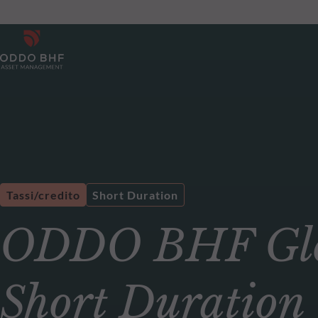
Tassi/credito
Short Duration
ODDO BHF Glob
Short Duration