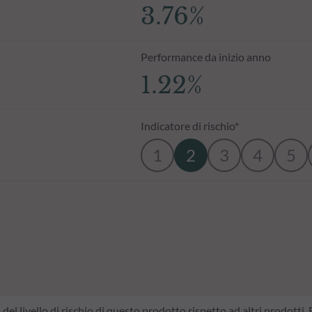
3.76%
Performance da inizio anno
1.22%
Indicatore di rischio*
1
2
3
4
5
a del livello di rischio di questo prodotto rispetto ad altri prodotti