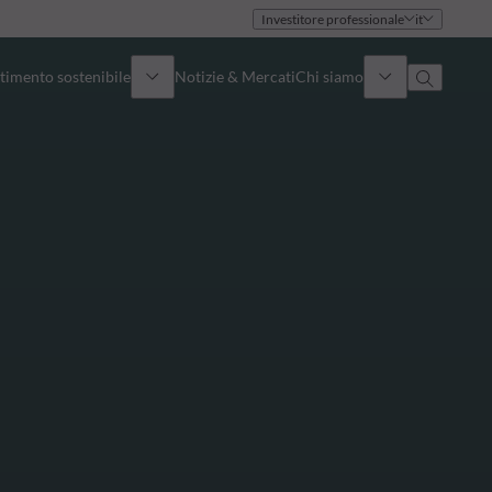
Investitore professionale
it
timento sostenibile
Notizie & Mercati
Chi siamo
Panoramica
Identità
Approccio
Governance
Pubblicazioni
Team vendite
Sedi
Conttati