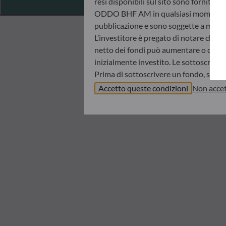
resi disponibili sul sito sono fornite 
ODDO BHF AM in qualsiasi momento senz
pubblicazione e sono soggette a modif
L’investitore è pregato di notare che i 
netto dei fondi può aumentare o diminui
inizialmente investito. Le sottoscrizio
Prima di sottoscrivere un fondo, si con
informazioni chiave per l’investitore (K
Accetto queste condizioni
Non accet
ODDO BHF AM non sarà in nessun caso r
informazioni contenute nel presente sit
d’investimento, il proprio orizzonte d
ritenuta responsabile di danni diretti o
I valori patrimoniali netti indicati ne
sull’avviso dell’operazione e sugli estra
Il regime fiscale di un investimento in
raccomanda quindi all’investitore di ri