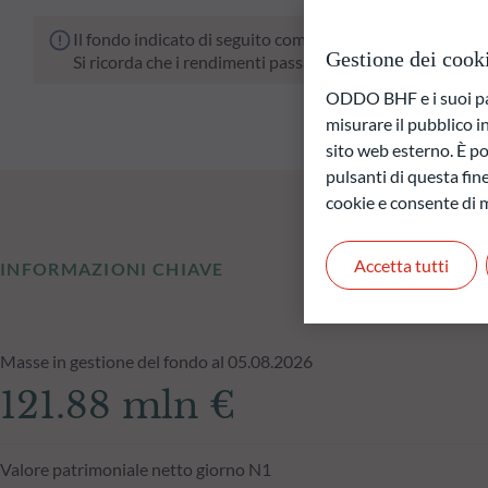
Il fondo indicato di seguito comporta un rischio di perdit
Gestione dei cook
Si ricorda che i rendimenti passati non sono indicativi di
ODDO BHF e i suoi part
misurare il pubblico 
sito web esterno. È pos
pulsanti di questa fine
cookie e consente di m
Accetta tutti
INFORMAZIONI CHIAVE
Masse in gestione del fondo al 05.08.2026
121.88 mln €
Valore patrimoniale netto giorno N1