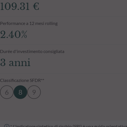
109.31 €
Performance a 12 mesi rolling
2.40%
Durée d'investimento consigliata
3 anni
Classificazione SFDR**
6
8
9
* L'indicatore sintetico di rischio (SRI) è una guida orientativ