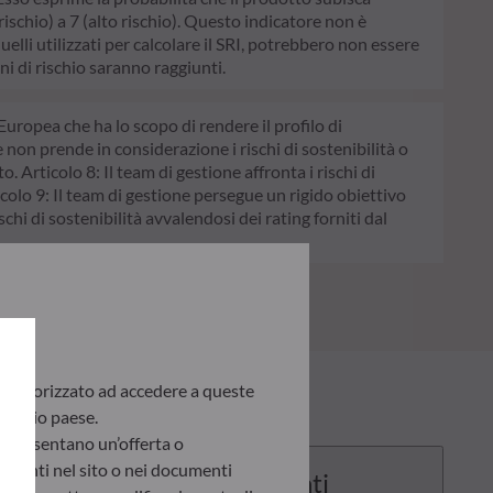
schio) a 7 (alto rischio). Questo indicatore non è
quelli utilizzati per calcolare il SRI, potrebbero non essere
ni di rischio saranno raggiunti.
Europea che ha lo scopo di rendere il profilo di
e non prende in considerazione i rischi di sostenibilità o
. Articolo 8: Il team di gestione affronta i rischi di
colo 9: Il team di gestione persegue un rigido obiettivo
chi di sostenibilità avvalendosi dei rating forniti dal
te autorizzato ad accedere a queste
 proprio paese.
appresentano un’offerta o
presenti nel sito o nei documenti
Documenti