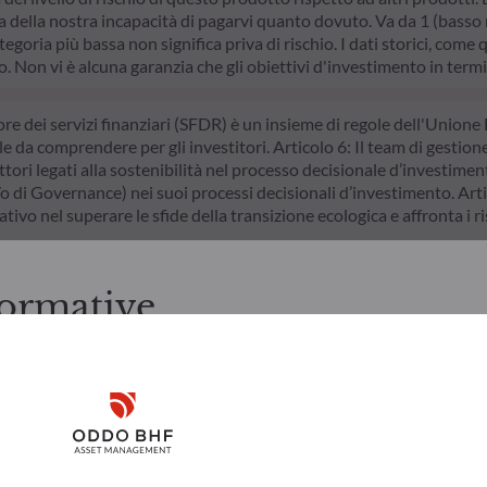
della nostra incapacità di pagarvi quanto dovuto. Va da 1 (basso ri
egoria più bassa non significa priva di rischio. I dati storici, come 
do. Non vi è alcuna garanzia che gli obiettivi d'investimento in termi
ore dei servizi finanziari (SFDR) è un insieme di regole dell'Unione 
le da comprendere per gli investitori. Articolo 6: Il team di gestion
ttori legati alla sostenibilità nel processo decisionale d’investimento
/o di Governance) nei suoi processi decisionali d’investimento. Arti
ivo nel superare le sfide della transizione ecologica e affronta i ris
ormative
zioni prima di accedere alle pagine successive.
ti italiani. L'investitore è tenuto ad accertarsi di essere legalmen
Disclaimer
rmazioni e i servizi ivi presentati, ai sensi delle leggi in vigore nel
 ivi contenute sono creati unicamente a scopo informativo e non r
 a sottoscrivere i prodotti e i servizi presentati. Le informazioni 
Rischi
Team
Remember me for 30 days