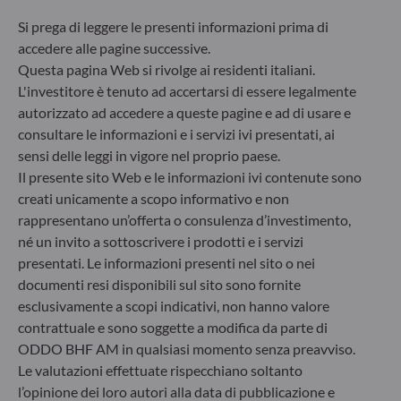
rischi di sostenibilità o effetti negativi risultanti
Si prega di leggere le presenti informazioni prima di
dalle decisioni d’investimento sui fattori legati alla
sostenibilità nel processo decisionale
accedere alle pagine successive.
d’investimento. Articolo 8: Il team di gestione
Questa pagina Web si rivolge ai residenti italiani.
affronta i rischi di sostenibilità integrando criteri
L'investitore è tenuto ad accertarsi di essere legalmente
ESG (Ambientali e/o Sociali e/o di Governance) nei
autorizzato ad accedere a queste pagine e ad di usare e
suoi processi decisionali d’investimento. Articolo 9:
consultare le informazioni e i servizi ivi presentati, ai
Il team di gestione persegue un rigido obiettivo
sensi delle leggi in vigore nel proprio paese.
d’investimento sostenibile che apporti un
Il presente sito Web e le informazioni ivi contenute sono
contributo significativo nel superare le sfide della
transizione ecologica e affronta i rischi di
creati unicamente a scopo informativo e non
sostenibilità avvalendosi dei rating forniti dal
rappresentano un’offerta o consulenza d’investimento,
fornitore di dati ESG esterno della Società di
né un invito a sottoscrivere i prodotti e i servizi
gestione.
presentati. Le informazioni presenti nel sito o nei
documenti resi disponibili sul sito sono fornite
esclusivamente a scopi indicativi, non hanno valore
contrattuale e sono soggette a modifica da parte di
ODDO BHF AM in qualsiasi momento senza preavviso.
Le valutazioni effettuate rispecchiano soltanto
l’opinione dei loro autori alla data di pubblicazione e