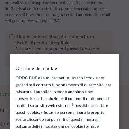
nel realizzare un apprezzamento del capitale nel tempo,
limitando al contempo le fluttuazioni di mercato Inoltre, il
processo di investimento integra i criteri ambientali, sociali
e di governance aziendale (ESG).
Il fondo indicato di seguito comporta un
rischio di perdita di capitale.
Si ricorda che i rendimenti passati non sono
indicativi di quelli futuri e possono variare nel
tempo.
Gestione dei cookie
ODDO BHF e i suoi partner utilizzano i cookie per
garantire il corretto funzionamento di questo sito, per
misurare il pubblico in modo anonimo e per
INFORMAZIONI CHIAVE
consentire la riproduzione di contenuti multimediali
ospitati su un sito web esterno. È possibile accettare
Masse in gestione del fondo al 06.08.2026
questi cookie, rifiutarli o personalizzare le proprie
scelte cliccando sui pulsanti di questa finestra. Il
1,028.89 mln €
pulsante delle impostazioni dei cookie fornisce