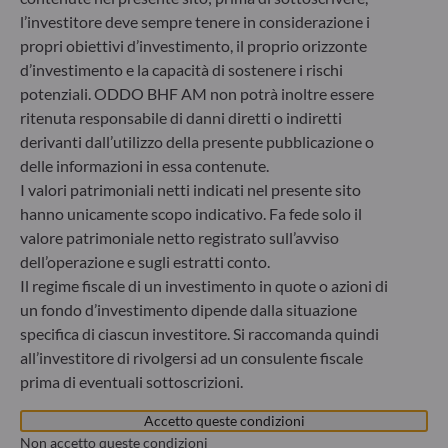
Germania
l’investitore deve sempre tenere in considerazione i
propri obiettivi d’investimento, il proprio orizzonte
+49 (0) 211 239 24 01
d’investimento e la capacità di sostenere i rischi
potenziali. ODDO BHF AM non potrà inoltre essere
Gallusanlage 8
60329 Frankfurt am Main
ritenuta responsabile di danni diretti o indiretti
Germania
derivanti dall’utilizzo della presente pubblicazione o
delle informazioni in essa contenute.
+49 (0) 69 920 50 0
Società di gestione del risparmio autorizzata dal
I valori patrimoniali netti indicati nel presente sito
Bundesanstalt für Finanzdienstleistungsaufsicht (“BaFin”)
hanno unicamente scopo indicativo. Fa fede solo il
Registro delle imprese : HRB 11971 Tribunale distrettuale
valore patrimoniale netto registrato sull’avviso
di Düsseldorf
dell’operazione e sugli estratti conto.
Il regime fiscale di un investimento in quote o azioni di
un fondo d’investimento dipende dalla situazione
ODDO BHF Asset Management LUX
specifica di ciascun investitore. Si raccomanda quindi
6, rue Gabriel Lippmann
all’investitore di rivolgersi ad un consulente fiscale
L-5365 Munsbach
prima di eventuali sottoscrizioni.
Lussemburgo
Accetto queste condizioni
+352 45 76 76 245
Non accetto queste condizioni
Società di gestione patrimoniale approvata dalla