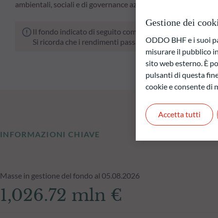
ambientali, sociali e di governance aziendale (ESG).
Gestione dei cook
Il fondo indicato di seguito comporta un rischio di perdit
ODDO BHF e i suoi part
Si ricorda che i rendimenti passati non sono indicativi di
misurare il pubblico 
sito web esterno. È pos
pulsanti di questa fine
cookie e consente di m
Accetta tutti
INFORMAZIONI CHIAVE
Masse in gestione del fondo al 05.08.2026
1,026.72 mln €