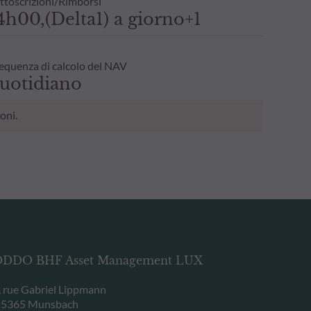
ttoscrizioni/Rimborsi
4h00,(Delta1) a giorno+1
equenza di calcolo del NAV
uotidiano
oni.
DDO BHF Asset Management LUX
, rue Gabriel Lippmann
-5365 Munsbach