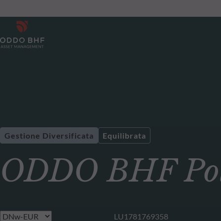
Gestione Diversificata
Equilibrata
ODDO BHF Pola
LU1781769358