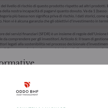
a del livello di rischio di questo prodotto rispetto ad altri prodotti
della nostra incapacità di pagarvi quanto dovuto. Va da 1 (basso ri
egoria più bassa non significa priva di rischio. I dati storici, come 
do. Non vi è alcuna garanzia che gli obiettivi d'investimento in termi
ore dei servizi finanziari (SFDR) è un insieme di regole dell'Unione 
le da comprendere per gli investitori. Articolo 6: Il team di gestion
ttori legati alla sostenibilità nel processo decisionale d’investimento
/o di Governance) nei suoi processi decisionali d’investimento. Arti
ivo nel superare le sfide della transizione ecologica e affronta i ris
ormative
zioni prima di accedere alle pagine successive.
ti italiani. L'investitore è tenuto ad accertarsi di essere legalmen
Disclaimer
rmazioni e i servizi ivi presentati, ai sensi delle leggi in vigore nel
 ivi contenute sono creati unicamente a scopo informativo e non r
 a sottoscrivere i prodotti e i servizi presentati. Le informazioni 
Remember me for 30 days
esclusivamente a scopi indicativi, non hanno valore contrattuale e s