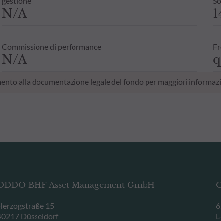
gestione
So
N/A
1
Commissione di performance
Fr
N/A
q
erimento alla documentazione legale del fondo per maggiori informazi
ODDO BHF Asset Management GmbH
O
Herzogstraße 15
6
40217 Düsseldorf
L