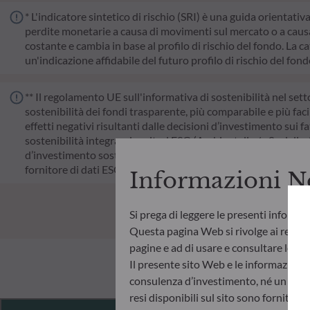
* L'indicatore sintetico di rischio (SRI) è una guida orientativ
perdite monetarie a causa di movimenti sul mercato o a causa 
costante e cambia in base al profilo di rischio del fondo. La cat
un'indicazione affidabile del futuro profilo di rischio del fon
** Il regolamento UE sull'informativa di sostenibilità nel sett
sostenibilità dei fondi trasparente, più comparabile e più faci
effetti negativi risultanti dalle decisioni d’investimento sui fa
sostenibilità integrando criteri ESG (Ambientali e/o Sociali e
d’investimento sostenibile che apporti un contributo significat
fornitore di dati ESG esterno della Società di gestione.
Informazioni N
Si prega di leggere le presenti informa
Questa pagina Web si rivolge ai residen
pagine e ad di usare e consultare le info
Il presente sito Web e le informazioni
consulenza d’investimento, né un invito
resi disponibili sul sito sono fornite 