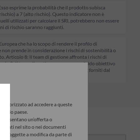
. Esso esprime la probabilità che il prodotto subisca
schio) a 7 (alto rischio). Questo indicatore non è
quelli utilizzati per calcolare il SRI, potrebbero non essere
ni di rischio saranno raggiunti.
Europea che ha lo scopo di rendere il profilo di
e non prende in considerazione i rischi di sostenibilità o
. Articolo 8: Il team di gestione affronta i rischi di
colo 9: Il team di gestione persegue un rigido obiettivo
chi di sostenibilità avvalendosi dei rating forniti dal
te autorizzato ad accedere a queste
 proprio paese.
appresentano un’offerta o
presenti nel sito o nei documenti
ono soggette a modifica da parte di