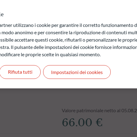
ie
a di capitale.
ner utilizzano i cookie per garantire il corretto funzionamento di
 quelli futuri e possono variare nel tempo.
in modo anonimo e per consentire la riproduzione di contenuti mult
sibile accettare questi cookie, rifiutarli o personalizzare le propri
stra. Il pulsante delle impostazioni dei cookie fornisce informazioni
odificare le proprie scelte in qualsiasi momento.
Rifiuta tutti
Impostazioni dei cookies
Valore patrimoniale netto al 05.08.
66.00 €