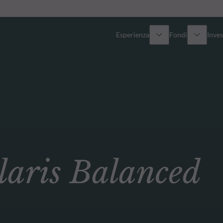
Esperienza
Fondi
Inves
Panoramica
Tutti i fondi
Azionario
Fondi selezionati
Reddito fisso
Come sottoscrivere
ris Balanced
Multi-Asset
Private Assets