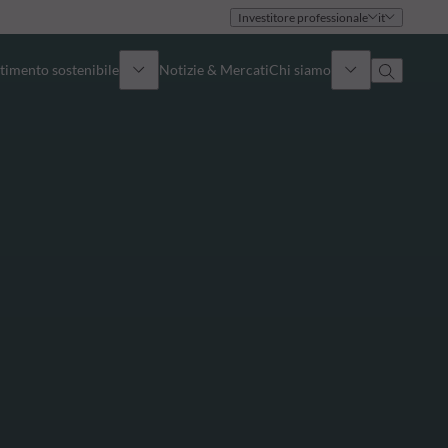
Investitore professionale
it
timento sostenibile
Notizie & Mercati
Chi siamo
Panoramica
Identità
Approccio
Governance
Pubblicazioni
Team vendite
Sedi
Conttati