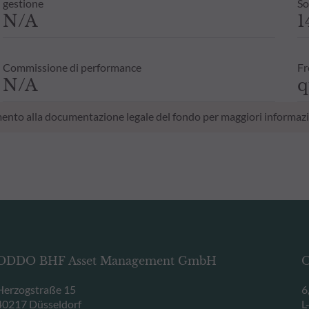
gestione
So
N/A
1
Commissione di performance
Fr
N/A
q
erimento alla documentazione legale del fondo per maggiori informazi
ODDO BHF Asset Management GmbH
O
Herzogstraße 15
6
40217 Düsseldorf
L