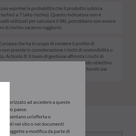
. Esso esprime la probabilità che il prodotto subisca
schio) a 7 (alto rischio). Questo indicatore non è
quelli utilizzati per calcolare il SRI, potrebbero non essere
ni di rischio saranno raggiunti.
Europea che ha lo scopo di rendere il profilo di
e non prende in considerazione i rischi di sostenibilità o
. Articolo 8: Il team di gestione affronta i rischi di
colo 9: Il team di gestione persegue un rigido obiettivo
chi di sostenibilità avvalendosi dei rating forniti dal
te autorizzato ad accedere a queste
 proprio paese.
appresentano un’offerta o
presenti nel sito o nei documenti
ono soggette a modifica da parte di