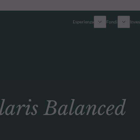
Esperienza
Fondi
Inves
Panoramica
Tutti i fondi
Azionario
Fondi selezionati
Reddito fisso
Come sottoscrivere
ris Balanced
Multi-Asset
Private Assets