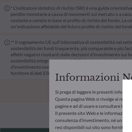
* L'indicatore sintetico di rischio (SRI) è una guida orientativ
perdite monetarie a causa di movimenti sul mercato o a causa 
costante e cambia in base al profilo di rischio del fondo. La cat
un'indicazione affidabile del futuro profilo di rischio del fon
** Il regolamento UE sull'informativa di sostenibilità nel sett
sostenibilità dei fondi trasparente, più comparabile e più faci
effetti negativi risultanti dalle decisioni d’investimento sui fa
sostenibilità integrando criteri ESG (Ambientali e/o Sociali e
d’investimento sostenibile che apporti un contributo significat
fornitore di dati ESG esterno della Società di gestione.
Informazioni N
Si prega di leggere le presenti informa
Questa pagina Web si rivolge ai residen
pagine e ad di usare e consultare le info
Il presente sito Web e le informazioni
consulenza d’investimento, né un invito
resi disponibili sul sito sono fornite 