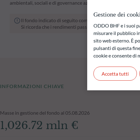
ambientali, sociali e di governance aziendale (ESG).
Gestione dei cook
Il fondo indicato di seguito comporta un rischio di perdit
ODDO BHF e i suoi part
Si ricorda che i rendimenti passati non sono indicativi di
misurare il pubblico 
sito web esterno. È pos
pulsanti di questa fine
cookie e consente di m
Accetta tutti
INFORMAZIONI CHIAVE
Masse in gestione del fondo al 05.08.2026
1,026.72 mln €