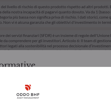
a del livello di rischio di questo prodotto rispetto ad altri prodotti
della nostra incapacità di pagarvi quanto dovuto. Va da 1 (basso ri
egoria più bassa non significa priva di rischio. I dati storici, come 
do. Non vi è alcuna garanzia che gli obiettivi d'investimento in termi
ore dei servizi finanziari (SFDR) è un insieme di regole dell'Unione 
le da comprendere per gli investitori. Articolo 6: Il team di gestion
ttori legati alla sostenibilità nel processo decisionale d’investimento
/o di Governance) nei suoi processi decisionali d’investimento. Arti
ivo nel superare le sfide della transizione ecologica e affronta i ris
ormative
zioni prima di accedere alle pagine successive.
ti italiani. L'investitore è tenuto ad accertarsi di essere legalmen
Disclaimer
rmazioni e i servizi ivi presentati, ai sensi delle leggi in vigore nel
 ivi contenute sono creati unicamente a scopo informativo e non r
 a sottoscrivere i prodotti e i servizi presentati. Le informazioni 
Remember me for 30 days
esclusivamente a scopi indicativi, non hanno valore contrattuale e s