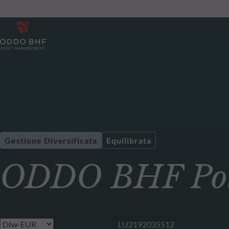
Gestione Diversificata
Equilibrata
ODDO BHF Pola
LU2192035512