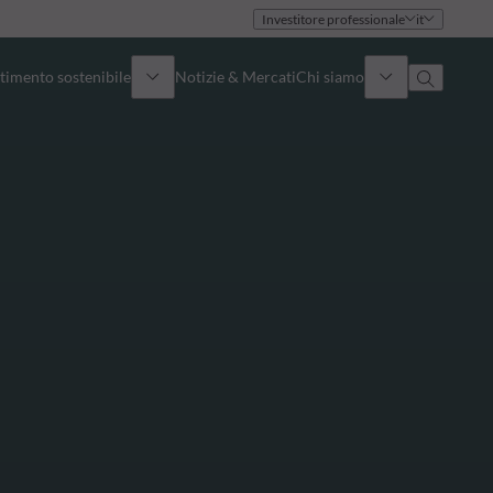
Investitore professionale
it
timento sostenibile
Notizie & Mercati
Chi siamo
Panoramica
Identità
Approccio
Governance
Pubblicazioni
Team vendite
Sedi
Conttati