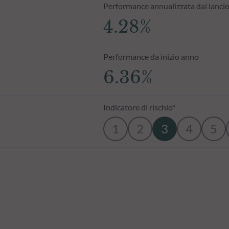
Performance annualizzata dal lanci
4.28%
Performance da inizio anno
6.36%
Indicatore di rischio*
1
2
3
4
5