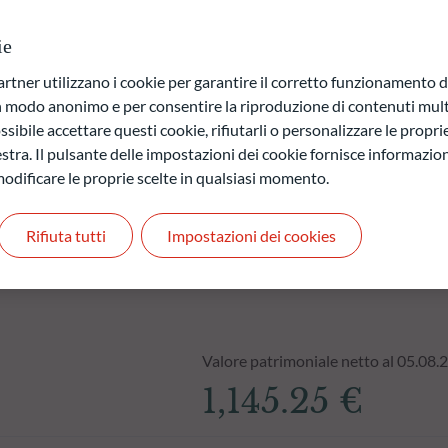
ie
a di capitale.
ner utilizzano i cookie per garantire il corretto funzionamento di
 quelli futuri e possono variare nel tempo.
in modo anonimo e per consentire la riproduzione di contenuti mult
sibile accettare questi cookie, rifiutarli o personalizzare le propri
stra. Il pulsante delle impostazioni dei cookie fornisce informazioni
odificare le proprie scelte in qualsiasi momento.
Rifiuta tutti
Impostazioni dei cookies
Valore patrimoniale netto al 05.08.
1,145.25 €