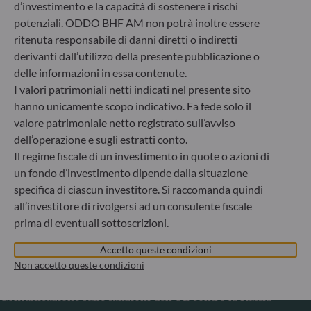
d’investimento e la capacità di sostenere i rischi
Germania
potenziali. ODDO BHF AM non potrà inoltre essere
+49 (0) 69 920 50 0
ritenuta responsabile di danni diretti o indiretti
Società di gestione del risparmio autorizzata dal
derivanti dall’utilizzo della presente pubblicazione o
Bundesanstalt für Finanzdienstleistungsaufsicht (“BaFin”)
delle informazioni in essa contenute.
Registro delle imprese : HRB 11971 Tribunale distrettuale
di Düsseldorf
I valori patrimoniali netti indicati nel presente sito
hanno unicamente scopo indicativo. Fa fede solo il
valore patrimoniale netto registrato sull’avviso
ODDO BHF Asset Management LUX
dell’operazione e sugli estratti conto.
Il regime fiscale di un investimento in quote o azioni di
6, rue Gabriel Lippmann
un fondo d’investimento dipende dalla situazione
L-5365 Munsbach
Lussemburgo
specifica di ciascun investitore. Si raccomanda quindi
all’investitore di rivolgersi ad un consulente fiscale
+352 45 76 76 245
prima di eventuali sottoscrizioni.
Società di gestione patrimoniale approvata dalla
Commission de Surveillance du Secteur Financier (CSSF) –
Accetto queste condizioni
Registro commerciale: B 29891
Non accetto queste condizioni
Comunicazione sulle sanzioni dell'UE contro la Russia