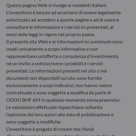
suoi processi decisionali d’investimento. Articolo 9:
Questa pagina Web si rivolge ai residenti italiani.
Il team di gestione persegue un rigido obiettivo
L'investitore è tenuto ad accertarsi di essere legalmente
d’investimento sostenibile che apporti un
autorizzato ad accedere a queste pagine e ad di usare e
contributo significativo nel superare le sfide della
consultare le informazioni e i servizi ivi presentati, ai
transizione ecologica e affronta i rischi di
sensi delle leggi in vigore nel proprio paese.
sostenibilità avvalendosi dei rating forniti dal
Il presente sito Web e le informazioni ivi contenute sono
fornitore di dati ESG esterno della Società di
creati unicamente a scopo informativo e non
gestione.
rappresentano un’offerta o consulenza d’investimento,
né un invito a sottoscrivere i prodotti e i servizi
presentati. Le informazioni presenti nel sito o nei
documenti resi disponibili sul sito sono fornite
esclusivamente a scopi indicativi, non hanno valore
contrattuale e sono soggette a modifica da parte di
ODDO BHF AM in qualsiasi momento senza preavviso.
Le valutazioni effettuate rispecchiano soltanto
l’opinione dei loro autori alla data di pubblicazione e
sono soggette a modifiche.
L’investitore è pregato di notare che i fondi