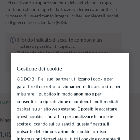
nel realizzare un apprezzamento del capitale nel tempo,
limitando al contempo le fluttuazioni di mercato Inoltre, il
processo di investimento integra i criteri ambientali, sociali
e di governance aziendale (ESG).
Il fondo indicato di seguito comporta un
rischio di perdita di capitale.
Si ricorda che i rendimenti passati non sono
indicativi di quelli futuri e possono variare nel
tempo.
Gestione dei cookie
ODDO BHF e i suoi partner utilizzano i cookie per
garantire il corretto funzionamento di questo sito, per
misurare il pubblico in modo anonimo e per
consentire la riproduzione di contenuti multimediali
INFORMAZIONI CHIAVE
ospitati su un sito web esterno. È possibile accettare
questi cookie, rifiutarli o personalizzare le proprie
Masse in gestione del fondo al 05.08.2026
scelte cliccando sui pulsanti di questa finestra. Il
pulsante delle impostazioni dei cookie fornisce
1,026.72 mln €
informazioni dettagliate su tutti i cookie e consente di