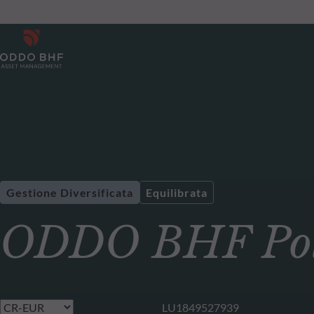
Gestione Diversificata
Equilibrata
ODDO BHF Pola
LU1849527939