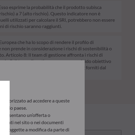
. Esso esprime la probabilità che il prodotto subisca
schio) a 7 (alto rischio). Questo indicatore non è
quelli utilizzati per calcolare il SRI, potrebbero non essere
ni di rischio saranno raggiunti.
Europea che ha lo scopo di rendere il profilo di
e non prende in considerazione i rischi di sostenibilità o
. Articolo 8: Il team di gestione affronta i rischi di
colo 9: Il team di gestione persegue un rigido obiettivo
chi di sostenibilità avvalendosi dei rating forniti dal
te autorizzato ad accedere a queste
 proprio paese.
appresentano un’offerta o
presenti nel sito o nei documenti
ono soggette a modifica da parte di