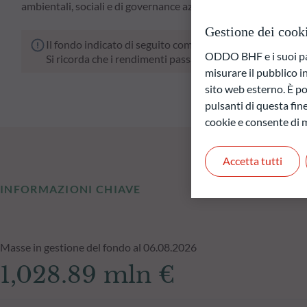
ambientali, sociali e di governance aziendale (ESG).
Gestione dei cook
Il fondo indicato di seguito comporta un rischio di perdit
ODDO BHF e i suoi part
Si ricorda che i rendimenti passati non sono indicativi di
misurare il pubblico 
sito web esterno. È pos
pulsanti di questa fine
cookie e consente di m
Accetta tutti
INFORMAZIONI CHIAVE
Masse in gestione del fondo al 06.08.2026
1,028.89 mln €