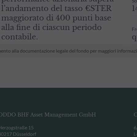
So
l’andamento del tasso €STER
1
maggiorato di 400 punti base
alla fine di ciascun periodo
Fr
contabile.
q
erimento alla documentazione legale del fondo per maggiori informazi
ODDO BHF Asset Management GmbH
O
Herzogstraße 15
6
40217 Düsseldorf
L