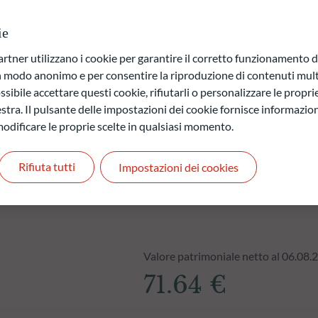
ie
a di capitale.
ner utilizzano i cookie per garantire il corretto funzionamento di
 quelli futuri e possono variare nel tempo.
in modo anonimo e per consentire la riproduzione di contenuti mult
sibile accettare questi cookie, rifiutarli o personalizzare le propri
stra. Il pulsante delle impostazioni dei cookie fornisce informazioni
odificare le proprie scelte in qualsiasi momento.
Rifiuta tutti
Impostazioni dei cookies
Valore patrimoniale netto al 06.08.
71.64 €