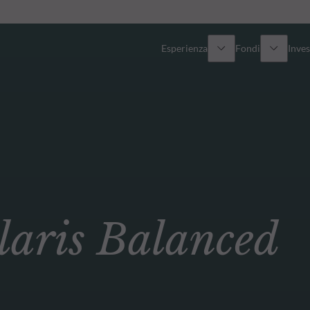
Esperienza
Fondi
Inves
Panoramica
Tutti i fondi
Azionario
Fondi selezionati
Reddito fisso
Come sottoscrivere
ris Balanced
Multi-Asset
Private Assets