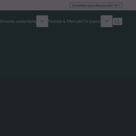
Investitore professionale
it
timento sostenibile
Notizie & Mercati
Chi siamo
Panoramica
Identità
Approccio
Governance
Pubblicazioni
Team vendite
Sedi
Conttati