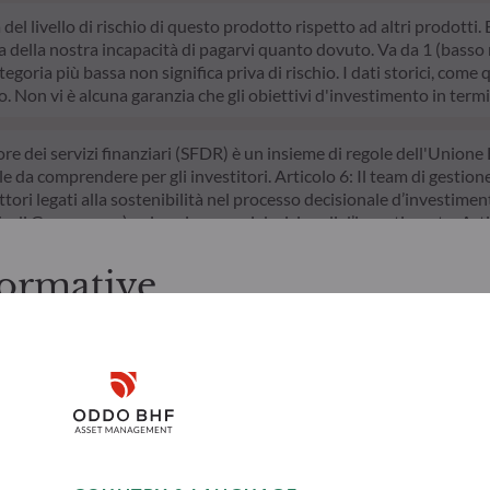
a del livello di rischio di questo prodotto rispetto ad altri prodotti
della nostra incapacità di pagarvi quanto dovuto. Va da 1 (basso ri
egoria più bassa non significa priva di rischio. I dati storici, come 
do. Non vi è alcuna garanzia che gli obiettivi d'investimento in termi
ore dei servizi finanziari (SFDR) è un insieme di regole dell'Unione 
le da comprendere per gli investitori. Articolo 6: Il team di gestion
ttori legati alla sostenibilità nel processo decisionale d’investimento
/o di Governance) nei suoi processi decisionali d’investimento. Arti
ivo nel superare le sfide della transizione ecologica e affronta i ris
ormative
zioni prima di accedere alle pagine successive.
ti italiani. L'investitore è tenuto ad accertarsi di essere legalmen
Disclaimer
rmazioni e i servizi ivi presentati, ai sensi delle leggi in vigore nel
 ivi contenute sono creati unicamente a scopo informativo e non r
 a sottoscrivere i prodotti e i servizi presentati. Le informazioni 
Remember me for 30 days
esclusivamente a scopi indicativi, non hanno valore contrattuale e s