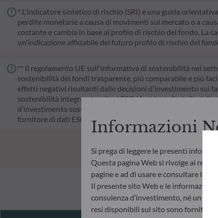
* L'indicatore sintetico di rischio (SRI) è una guida orientativ
perdite monetarie a causa di movimenti sul mercato o a causa 
costante e cambia in base al profilo di rischio del fondo. La cat
un'indicazione affidabile del futuro profilo di rischio del fon
** Il regolamento UE sull'informativa di sostenibilità nel sett
sostenibilità dei fondi trasparente, più comparabile e più faci
effetti negativi risultanti dalle decisioni d’investimento sui fa
sostenibilità integrando criteri ESG (Ambientali e/o Sociali e
d’investimento sostenibile che apporti un contributo significat
fornitore di dati ESG esterno della Società di gestione.
Informazioni N
Si prega di leggere le presenti informa
Questa pagina Web si rivolge ai residen
pagine e ad di usare e consultare le info
Il presente sito Web e le informazioni
consulenza d’investimento, né un invito
resi disponibili sul sito sono fornite 