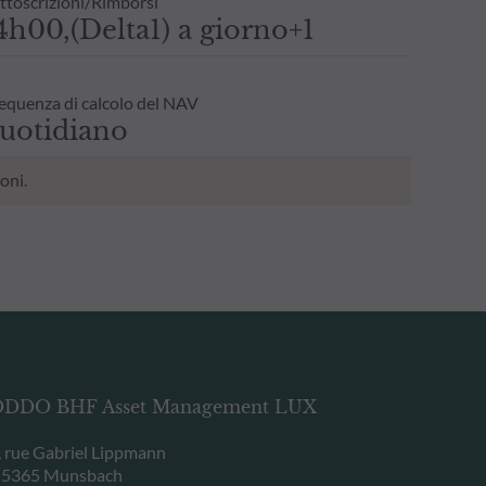
ttoscrizioni/Rimborsi
4h00,(Delta1) a giorno+1
equenza di calcolo del NAV
uotidiano
oni.
DDO BHF Asset Management LUX
, rue Gabriel Lippmann
-5365 Munsbach