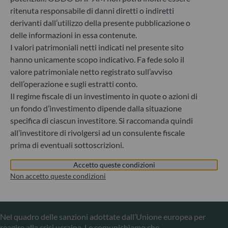
+49 (0) 69 920 50 0
ritenuta responsabile di danni diretti o indiretti
Società di gestione del risparmio autorizzata dal
Bundesanstalt für Finanzdienstleistungsaufsicht (“BaFin”)
derivanti dall’utilizzo della presente pubblicazione o
Registro delle imprese : HRB 11971 Tribunale distrettuale
delle informazioni in essa contenute.
di Düsseldorf
I valori patrimoniali netti indicati nel presente sito
hanno unicamente scopo indicativo. Fa fede solo il
valore patrimoniale netto registrato sull’avviso
ODDO BHF Asset Management LUX
dell’operazione e sugli estratti conto.
Il regime fiscale di un investimento in quote o azioni di
6, rue Gabriel Lippmann
L-5365 Munsbach
un fondo d’investimento dipende dalla situazione
Lussemburgo
specifica di ciascun investitore. Si raccomanda quindi
all’investitore di rivolgersi ad un consulente fiscale
+352 45 76 76 245
Società di gestione patrimoniale approvata dalla
prima di eventuali sottoscrizioni.
Commission de Surveillance du Secteur Financier (CSSF) –
Registro commerciale: B 29891
Accetto queste condizioni
Non accetto queste condizioni
Comunicazione sulle sanzioni dell'UE contro la Russia
Nel quadro delle sanzioni adottate dall’Unione europea per
reagire alla crisi ucraina, Le comunichiamo che,