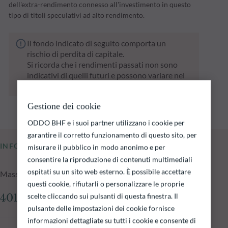
dell'extra-rendimento connesso all'investimento in questo
tipo di titoli speculativi ad alto rendimento.
Il fondo indicato di seguito comporta un
rischio di perdita di capitale.
Si ricorda che i rendimenti passati non sono
indicativi di quelli futuri e possono variare nel
tempo.
Gestione dei cookie
ODDO BHF e i suoi partner utilizzano i cookie per
garantire il corretto funzionamento di questo sito, per
INFORMAZIONI CHIAVE
misurare il pubblico in modo anonimo e per
consentire la riproduzione di contenuti multimediali
ospitati su un sito web esterno. È possibile accettare
Masse in gestione del fondo al 04.08.2026
questi cookie, rifiutarli o personalizzare le proprie
scelte cliccando sui pulsanti di questa finestra. Il
401.27 mln €
pulsante delle impostazioni dei cookie fornisce
informazioni dettagliate su tutti i cookie e consente di