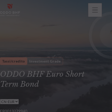
Tassi/credito
Investment Grade
ODDO BHF Euro Short
Term Bond
FR0013279940