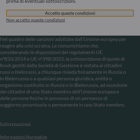
Commission de Surveillance du Secteur Financier (CSSF) –
prima di eventuali sottoscrizioni.
Registro commerciale: B 29891
Accetto queste condizioni
Non accetto queste condizioni
Comunicazione sulle sanzioni dell'UE contro la Russia
Nel quadro delle sanzioni adottate dall’Unione europea per
reagire alla crisi ucraina, Le comunichiamo che,
considerando le disposizioni dei regolamenti UE
n°833/2014 e UE n°398/2022, la sottoscrizione di quote di
fondi gestiti dalla Società di Gestione è vietata ai cittadini
russi o bielorussi, a chiunque risieda fisicamente in Russia o
in Bielorussia o a qualsiasi persona giuridica, entità o
organismo costituito in Russia o in Bielorussia, ad eccezione
dei cittadini di uno Stato membro dell’Unione europea e
delle persone fisiche in possesso di un permesso di
soggiorno provvisorio o permanente in uno Stato membro.
Informazioni
Informazioni Normative