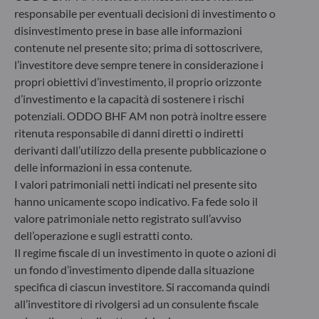
Germania
responsabile per eventuali decisioni di investimento o
+49 (0) 211 239 24 01
disinvestimento prese in base alle informazioni
contenute nel presente sito; prima di sottoscrivere,
Gallusanlage 8
l’investitore deve sempre tenere in considerazione i
60329 Frankfurt am Main
propri obiettivi d’investimento, il proprio orizzonte
Germania
d’investimento e la capacità di sostenere i rischi
+49 (0) 69 920 50 0
potenziali. ODDO BHF AM non potrà inoltre essere
Società di gestione del risparmio autorizzata dal
ritenuta responsabile di danni diretti o indiretti
Bundesanstalt für Finanzdienstleistungsaufsicht (“BaFin”)
derivanti dall’utilizzo della presente pubblicazione o
Registro delle imprese : HRB 11971 Tribunale distrettuale
di Düsseldorf
delle informazioni in essa contenute.
I valori patrimoniali netti indicati nel presente sito
hanno unicamente scopo indicativo. Fa fede solo il
ODDO BHF Asset Management LUX
valore patrimoniale netto registrato sull’avviso
dell’operazione e sugli estratti conto.
6, rue Gabriel Lippmann
Il regime fiscale di un investimento in quote o azioni di
L-5365 Munsbach
Lussemburgo
un fondo d’investimento dipende dalla situazione
specifica di ciascun investitore. Si raccomanda quindi
+352 45 76 76 245
all’investitore di rivolgersi ad un consulente fiscale
Società di gestione patrimoniale approvata dalla