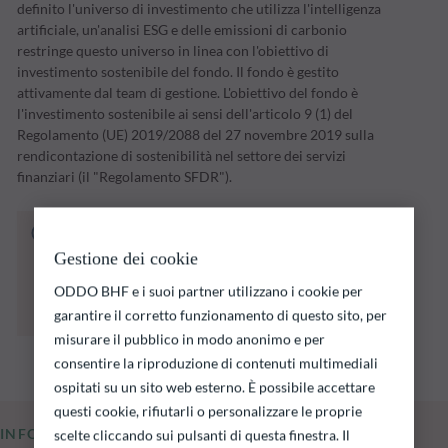
definito l'universo di investimento che utilizza l'intelligenza
artificiale, un'analisi ESG e delle emissioni di carbonio
restringe questo universo in linea con l'obiettivo di
investimento sostenibile del fondo. Il fondo è gestito
attivamente dal team di gestione. L'obiettivo del fondo è
l'investimento sostenibile ai sensi dell'articolo 9 (1) del
Regolamento (UE) 2019/2088 del 27 novembre 2019 sulla
rendicontazione di sostenibilità nel settore dei servizi
finanziari (il "Regolamento SFDR").
Il fondo indicato di seguito comporta un
rischio di perdita di capitale.
Gestione dei cookie
Si ricorda che i rendimenti passati non sono
ODDO BHF e i suoi partner utilizzano i cookie per
indicativi di quelli futuri e possono variare nel
tempo.
garantire il corretto funzionamento di questo sito, per
misurare il pubblico in modo anonimo e per
consentire la riproduzione di contenuti multimediali
ospitati su un sito web esterno. È possibile accettare
questi cookie, rifiutarli o personalizzare le proprie
INFORMAZIONI CHIAVE
scelte cliccando sui pulsanti di questa finestra. Il