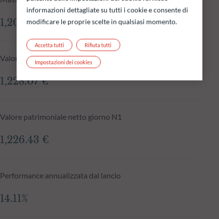
informazioni dettagliate su tutti i cookie e consente di
1,205.36 mln €
modificare le proprie scelte in qualsiasi momento.
Accetta tutti
Rifiuta tutti
Valore patrimoniale netto al 05.08.2026
Impostazioni dei cookies
1,228.07 €
Valore patrimoniale netto giorno N1
1,226.43 €
Performance annualizzata dal lancio
14.11%