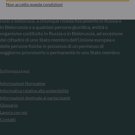
considerando le disposizioni dei regolamenti UE
Non accetto queste condizioni
n°833/2014 e UE n°398/2022, la sottoscrizione di quote di
fondi gestiti dalla Società di Gestione è vietata ai cittadini
russi o bielorussi, a chiunque risieda fisicamente in Russia o
in Bielorussia o a qualsiasi persona giuridica, entità o
organismo costituito in Russia o in Bielorussia, ad eccezione
dei cittadini di uno Stato membro dell’Unione europea e
delle persone fisiche in possesso di un permesso di
soggiorno provvisorio o permanente in uno Stato membro.
Informazioni
Informazioni Normative
Informativa relativa alla sostenibilità
Informazioni destinate ai partecipanti
Glossario
Lavora con noi
Contatti