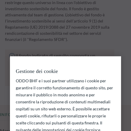
restringe questo universo in linea con l'obiettivo di
investimento sostenibile del fondo. Il fondo è gestito
attivamente dal team di gestione. L'obiettivo del fondo è
l'investimento sostenibile ai sensi dell'articolo 9 (1) del
Regolamento (UE) 2019/2088 del 27 novembre 2019 sulla
rendicontazione di sostenibilità nel settore dei servizi
finanziari (il "Regolamento SFDR").
Il fondo indicato di seguito comporta un
rischio di perdita di capitale.
Si ricorda che i rendimenti passati non sono
Gestione dei cookie
indicativi di quelli futuri e possono variare nel
tempo.
ODDO BHF e i suoi partner utilizzano i cookie per
garantire il corretto funzionamento di questo sito, per
misurare il pubblico in modo anonimo e per
consentire la riproduzione di contenuti multimediali
ospitati su un sito web esterno. È possibile accettare
INFORMAZIONI CHIAVE
questi cookie, rifiutarli o personalizzare le proprie
scelte cliccando sui pulsanti di questa finestra. Il
pulsante delle impostazioni dei cookie fornisce
Masse in gestione del fondo al 05.08.2026