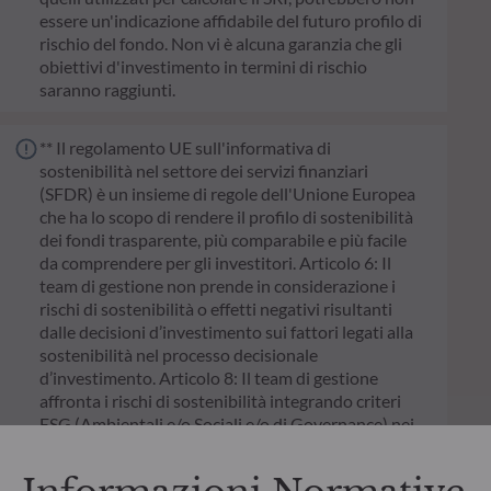
essere un'indicazione affidabile del futuro profilo di
rischio del fondo. Non vi è alcuna garanzia che gli
obiettivi d'investimento in termini di rischio
saranno raggiunti.
** Il regolamento UE sull'informativa di
sostenibilità nel settore dei servizi finanziari
(SFDR) è un insieme di regole dell'Unione Europea
che ha lo scopo di rendere il profilo di sostenibilità
dei fondi trasparente, più comparabile e più facile
da comprendere per gli investitori. Articolo 6: Il
team di gestione non prende in considerazione i
rischi di sostenibilità o effetti negativi risultanti
dalle decisioni d’investimento sui fattori legati alla
sostenibilità nel processo decisionale
d’investimento. Articolo 8: Il team di gestione
affronta i rischi di sostenibilità integrando criteri
ESG (Ambientali e/o Sociali e/o di Governance) nei
suoi processi decisionali d’investimento. Articolo 9:
Il team di gestione persegue un rigido obiettivo