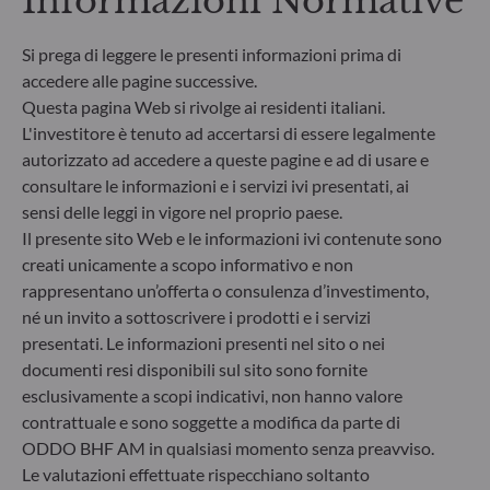
Informazioni Normative
d’investimento sostenibile che apporti un
contributo significativo nel superare le sfide della
transizione ecologica e affronta i rischi di
Si prega di leggere le presenti informazioni prima di
sostenibilità avvalendosi dei rating forniti dal
accedere alle pagine successive.
fornitore di dati ESG esterno della Società di
Questa pagina Web si rivolge ai residenti italiani.
gestione.
L'investitore è tenuto ad accertarsi di essere legalmente
autorizzato ad accedere a queste pagine e ad di usare e
consultare le informazioni e i servizi ivi presentati, ai
sensi delle leggi in vigore nel proprio paese.
Il presente sito Web e le informazioni ivi contenute sono
creati unicamente a scopo informativo e non
rappresentano un’offerta o consulenza d’investimento,
né un invito a sottoscrivere i prodotti e i servizi
presentati. Le informazioni presenti nel sito o nei
documenti resi disponibili sul sito sono fornite
esclusivamente a scopi indicativi, non hanno valore
contrattuale e sono soggette a modifica da parte di
ODDO BHF AM in qualsiasi momento senza preavviso.
ODDO BHF Asset Management SAS*
Le valutazioni effettuate rispecchiano soltanto