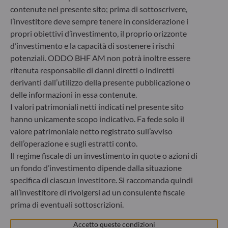
Società di gestione del risparmio autorizzata dal
contenute nel presente sito; prima di sottoscrivere,
Bundesanstalt für Finanzdienstleistungsaufsicht (“BaFin”)
l’investitore deve sempre tenere in considerazione i
Registro delle imprese : HRB 11971 Tribunale distrettuale
propri obiettivi d’investimento, il proprio orizzonte
di Düsseldorf
d’investimento e la capacità di sostenere i rischi
potenziali. ODDO BHF AM non potrà inoltre essere
ODDO BHF Asset Management LUX
ritenuta responsabile di danni diretti o indiretti
derivanti dall’utilizzo della presente pubblicazione o
6, rue Gabriel Lippmann
delle informazioni in essa contenute.
L-5365 Munsbach
I valori patrimoniali netti indicati nel presente sito
Lussemburgo
hanno unicamente scopo indicativo. Fa fede solo il
+352 45 76 76 245
valore patrimoniale netto registrato sull’avviso
Società di gestione patrimoniale approvata dalla
dell’operazione e sugli estratti conto.
Commission de Surveillance du Secteur Financier (CSSF) –
Il regime fiscale di un investimento in quote o azioni di
Registro commerciale: B 29891
un fondo d’investimento dipende dalla situazione
specifica di ciascun investitore. Si raccomanda quindi
Comunicazione sulle sanzioni dell'UE contro la Russia
all’investitore di rivolgersi ad un consulente fiscale
prima di eventuali sottoscrizioni.
Nel quadro delle sanzioni adottate dall’Unione europea per
reagire alla crisi ucraina, Le comunichiamo che,
Accetto queste condizioni